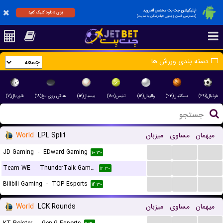
اپلیکیشن جت بت مختص اندروید
برای دانلود کلیک کنید
(دسترسی آسان و بدون فیلترشکن به سایت)
دسته بندی ورزش ها
فوتبال(۲۹۱)
بسکتبال(۲۳)
والیبال(۱۲)
تنیس(۱۸۰)
بیسبال(۱۳)
هاکی روی یخ(۱۸)
فلوربال(۷)
میهمان
مساوی
میزبان
LPL Split
World
...
...
...
JD Gaming
-
EDward Gaming
۱۰:۳۰
...
...
...
Team WE
-
ThunderTalk Gaming
۱۲:۳۰
...
...
...
Bilibili Gaming
-
TOP Esports
۱۴:۳۰
میهمان
مساوی
میزبان
LCK Rounds
World
...
...
...