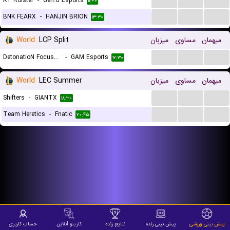
KT Rolster
-
Gen.G Esports
۱۱:۳۰
...
...
...
BNK FEARX
-
HANJIN BRION
۱۳:۳۰
میهمان
مساوی
میزبان
LCP Split
World
...
...
...
DetonatioN FocusMe
-
GAM Esports
۱۲:۳۰
میهمان
مساوی
میزبان
LEC Summer
World
...
...
...
Shifters
-
GIANTX
۱۸:۳۰
...
...
...
Team Heretics
-
Fnatic
۲۰:۴۵
پیش بینی ورزشی
پیش بینی زنده
نتایج زنده
کازینو آنلاین
حساب کاربری