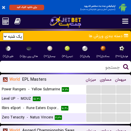
اپلیکیشن جت بت مختص اندروید
برای دانلود کلیک کنید
(دسترسی آسان و بدون فیلترشکن به سایت)
دسته بندی ورزش ها
فوتبال(۴۷۸)
بسکتبال(۳۸)
والیبال(۷)
تنیس(۱۳۰)
بیسبال(۲۲)
هاکی روی یخ(۱۰)
فلوربال(۷)
میهمان
مساوی
میزبان
EPL Masters
World
...
...
...
Power Rangers
-
Yellow Submarine
۱۲:۳۰
...
...
...
Level UP
-
MOUZ
۱۵:۳۰
...
...
...
Ilbirs eSport
-
Rune Eaters Esports
۱۸:۳۰
...
...
...
Zero Tenacity
-
Natus Vincere
۲۱:۳۰
میهمان
مساوی
میزبان
Asgard Championship Season
World