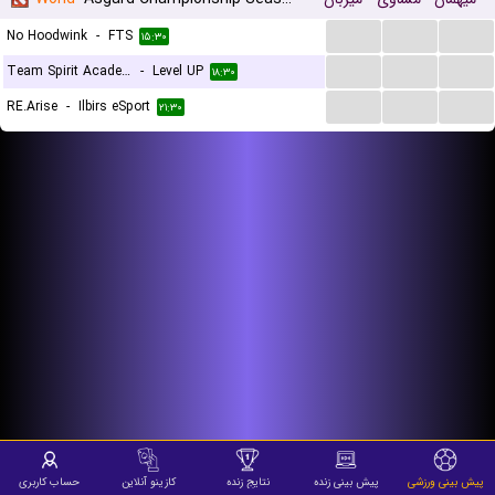
...
...
...
No Hoodwink
-
FTS
۱۵:۳۰
...
...
...
Team Spirit Academy
-
Level UP
۱۸:۳۰
...
...
...
RE.Arise
-
Ilbirs eSport
۲۱:۳۰
پیش بینی ورزشی
پیش بینی زنده
نتایج زنده
کازینو آنلاین
حساب کاربری