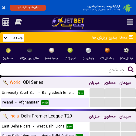
اپلیکیشن جت بت مختص اندروید
برای دانلود کلیک کنید
(دسترسی آسان و بدون فیلترشکن به سایت)
دسته بندی ورزش ها
فوتبال(۳۰۷)
بسکتبال(۴۴)
والیبال(۲۰)
تنیس(۱۹۶)
بیسبال(۵۵)
هاکی روی یخ(۱۹)
هندبال(۱)
World
ODI Series
میزبان
مساوی
میهمان
...
...
...
University Sport South Africa
-
Bangladesh Emerging
۱۱:۰۰
...
...
...
Ireland
-
Afghanistan
۱۳:۱۵
India
Delhi Premier League T20
میزبان
مساوی
میهمان
...
...
...
East Delhi Riders
-
West Delhi Lions
۱۱:۳۰
...
...
...