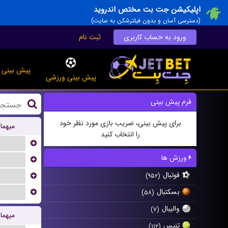
اپلیکیشن جت بت مختص اندروید
(دسترسی آسان و بدون فیلترشکن به سایت)
ورود به حساب کاربری
ثبت نام
پیش بینی ز
پیش بینی ورزشی
فرم پیش بینی
برای پیش بینی، ضریب بازی مورد نظر خود
میهما
را انتخاب کنید
...
ورزش ها
...
فوتبال
...
(۹۵۲)
بسکتبال
...
(۵۸)
والیبال
(۷)
میهما
تنیس
(۱۱۲)