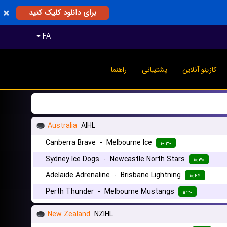
برای دانلود کلیک کنید
FA
کازینو آنلاین
پشتیبانی
راهنما
Australia
AIHL
Canberra Brave
-
Melbourne Ice
۱۰:۳۰
Sydney Ice Dogs
-
Newcastle North Stars
۱۰:۳۰
Adelaide Adrenaline
-
Brisbane Lightning
۱۰:۴۵
Perth Thunder
-
Melbourne Mustangs
۱۱:۳۰
New Zealand
NZIHL