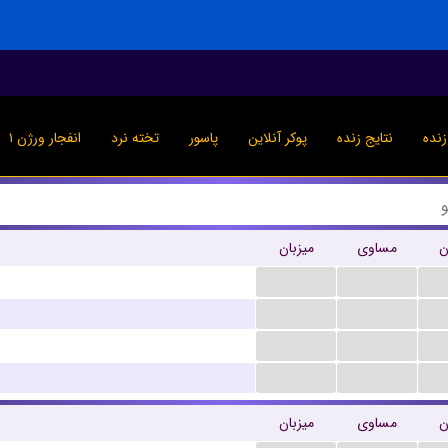
نده
نتایج زنده
پوکر آنلاین
پاسور
تخته نرد
انفجار ورژن ۱
ن
مساوی
میزبان
...
...
...
...
...
...
...
...
ن
مساوی
میزبان