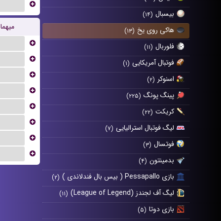
...
بیسبال
(۱۴)
میهما
هاکی روی یخ
(۱۳)
...
فلوربال
(۱۱)
...
فوتبال آمریکایی
(۱)
...
اسنوکر
(۲)
...
پینگ پونگ
(۲۲۵)
...
کریکت
(۲۲)
...
لیگ فوتبال استرالیایی
(۷)
...
فوتسال
(۳)
...
بدمینتون
(۴)
بازی Pessapallo ( بیس بال فندلاندی )
(۲)
لیگ آف لجندز (League of Legend)
(۱۱)
بازی دوتا
(۵)