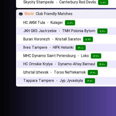
Skycity Stampede
-
Canterbury Red Devils
۱۰:۳۰
World
Club Friendly Matches
HC AKM Tula
-
Kulager
۱۰:۳۰
JKH GKS Jastrzebie
-
TMH Polonia Bytom
۱۲:۳۰
Buran Voronezh
-
Kristall Saratov
۱۲:۴۷
Ilves Tampere
-
HIFK Helsinki
۱۳:۰۰
MHC Dynamo Saint Petersburg
-
Loko
۱۳:۳۰
HC Omskie Krylya
-
Dynamo-Altay Barnaul
۱۴:۳۰
Izhstal Izhevsk
-
Toros Neftekamsk
۱۶:۳۰
Tappara Tampere
-
Jyp Jyvaskyla
۱۶:۳۰