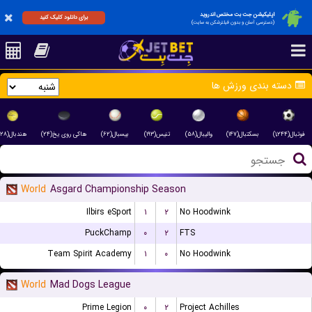
اپلیکیشن جت بت مختص اندروید
برای دانلود کلیک کنید
(دسترسی آسان و بدون فیلترشکن به سایت)
دسته بندی ورزش ها
فوتبال(۱,۲۴۴)
بسکتبال(۱۴۷)
والیبال(۵۸)
تنیس(۱۹۳)
بیسبال(۶۲)
هاکی روی یخ(۲۴)
هندبال(۲۸)
World
Asgard Championship Season
Ilbirs eSport
۱
۲
No Hoodwink
PuckChamp
۰
۲
FTS
Team Spirit Academy
۱
۰
No Hoodwink
World
Mad Dogs League
Prime Legion
۰
۲
Project Achilles