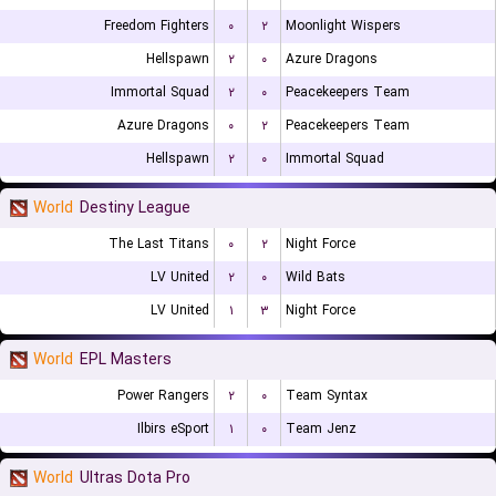
Freedom Fighters
۰
۲
Moonlight Wispers
Hellspawn
۲
۰
Azure Dragons
Immortal Squad
۲
۰
Peacekeepers Team
Azure Dragons
۰
۲
Peacekeepers Team
Hellspawn
۲
۰
Immortal Squad
World
Destiny League
The Last Titans
۰
۲
Night Force
LV United
۲
۰
Wild Bats
LV United
۱
۳
Night Force
World
EPL Masters
Power Rangers
۲
۰
Team Syntax
Ilbirs eSport
۱
۰
Team Jenz
World
Ultras Dota Pro