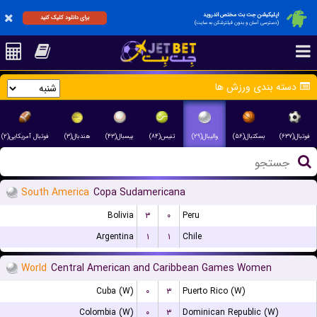
اپلیکیشن جت بت مختص اندروید
برای دانلود کلیک کنید
(دسترسی آسان و بدون فیلترشکن به سایت)
دسته بندی ورزش ها
فوتبال(۶۳۷)
بسکتبال(۵۶)
والیبال(۲۹)
تنیس(۸۴)
بیسبال(۴۳)
هندبال(۳)
فوتبال آمریکایی(۲)
South America
Copa Sudamericana
Bolivia
۳
۰
Peru
Argentina
۱
۱
Chile
World
Central American and Caribbean Games Women
Cuba (W)
۰
۳
Puerto Rico (W)
Colombia (W)
۰
۳
Dominican Republic (W)