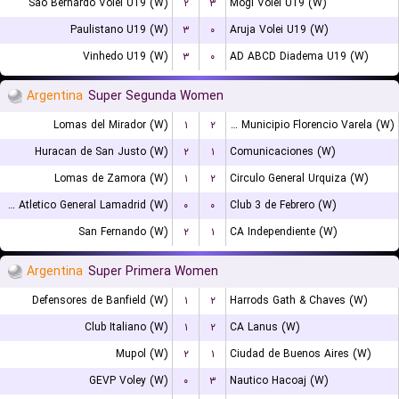
Sao Bernardo Volei U19 (W)
۲
۳
Mogi Volei U19 (W)
Paulistano U19 (W)
۳
۰
Aruja Volei U19 (W)
Vinhedo U19 (W)
۳
۰
AD ABCD Diadema U19 (W)
Argentina
Super Segunda Women
Lomas del Mirador (W)
۱
۲
La Patriada Municipio Florencio Varela (W)
Huracan de San Justo (W)
۲
۱
Comunicaciones (W)
Lomas de Zamora (W)
۱
۲
Circulo General Urquiza (W)
Club Atletico General Lamadrid (W)
۰
۰
Club 3 de Febrero (W)
San Fernando (W)
۲
۱
CA Independiente (W)
Argentina
Super Primera Women
Defensores de Banfield (W)
۱
۲
Harrods Gath & Chaves (W)
Club Italiano (W)
۱
۲
CA Lanus (W)
Mupol (W)
۲
۱
Ciudad de Buenos Aires (W)
GEVP Voley (W)
۰
۳
Nautico Hacoaj (W)