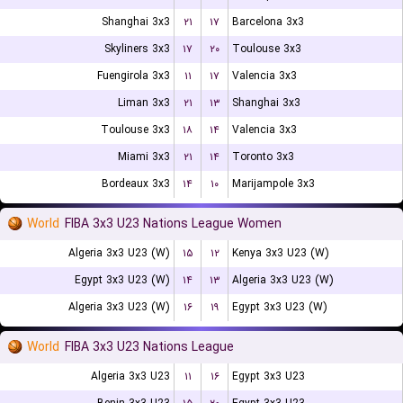
Shanghai 3x3
۲۱
۱۷
Barcelona 3x3
Skyliners 3x3
۱۷
۲۰
Toulouse 3x3
Fuengirola 3x3
۱۱
۱۷
Valencia 3x3
Liman 3x3
۲۱
۱۳
Shanghai 3x3
Toulouse 3x3
۱۸
۱۴
Valencia 3x3
Miami 3x3
۲۱
۱۴
Toronto 3x3
Bordeaux 3x3
۱۴
۱۰
Marijampole 3x3
World
FIBA 3x3 U23 Nations League Women
Algeria 3x3 U23 (W)
۱۵
۱۲
Kenya 3x3 U23 (W)
Egypt 3x3 U23 (W)
۱۴
۱۳
Algeria 3x3 U23 (W)
Algeria 3x3 U23 (W)
۱۶
۱۹
Egypt 3x3 U23 (W)
World
FIBA 3x3 U23 Nations League
Algeria 3x3 U23
۱۱
۱۶
Egypt 3x3 U23