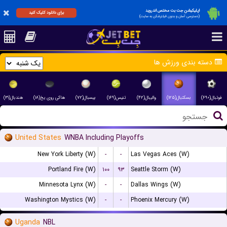
اپلیکیشن جت بت مختص اندروید
برای دانلود کلیک کنید
(دسترسی آسان و بدون فیلترشکن به سایت)
دسته بندی ورزش ها
فوتبال(۶۹۰)
بسکتبال(۱۲۵)
والیبال(۴۲)
تنیس(۱۶۹)
بیسبال(۷۲)
هاکی روی یخ(۱۸)
هندبال(۳۱)
United States
WNBA Including Playoffs
New York Liberty (W)
-
-
Las Vegas Aces (W)
Portland Fire (W)
۱۰۰
۹۳
Seattle Storm (W)
Minnesota Lynx (W)
-
-
Dallas Wings (W)
Washington Mystics (W)
-
-
Phoenix Mercury (W)
Uganda
NBL