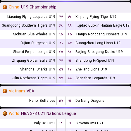
China
U19 Championship
Liaoning Flying Leopards U19
۷۳
۶۰
Xinjiang Flying Tiger U19
Guangdong Southern Tigers U19
۶۸
۹۸
Qingdao Guoxin Haitian Eagle U19
Sichuan Blue Whales U19
۹۵
۶۵
Tianjin Ronggang Pioneers U19
Fujian Sturgeons U19
۸۰
۸۷
Guangzhou Long-Lions U19
Shanxi Fenjiu Loongs U19
۷۵
۹۲
Beijing Shougang Ducks U19
Zhejiang Golden Bulls U19
۷۳
۹۱
Shandong Hi-Speed U19
Shanghai Sharks U19
۵۹
۶۷
Zhejiang Lions U19
Jilin Northeast Tigers U19
۵۷
۸۸
Shenzhen Leopards U19
Vietnam
VBA
Hanoi Buffaloes
۱۲۰
۹۱
Da Nang Dragons
World
FIBA 3x3 U21 Nations League
Italy 3x3 U21
۱۸
۱۹
Slovenia 3x3 U21