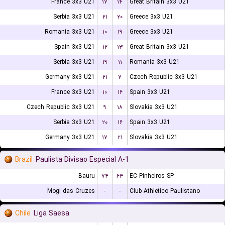
France 3x3 U21
۱۷
۱۴
Great Britain 3x3 U21
Serbia 3x3 U21
۲۱
۲۰
Greece 3x3 U21
Romania 3x3 U21
۱۰
۱۹
Greece 3x3 U21
Spain 3x3 U21
۱۲
۱۳
Great Britain 3x3 U21
Serbia 3x3 U21
۱۹
۱۱
Romania 3x3 U21
Germany 3x3 U21
۲۱
۷
Czech Republic 3x3 U21
France 3x3 U21
۱۰
۱۶
Spain 3x3 U21
Czech Republic 3x3 U21
۹
۱۸
Slovakia 3x3 U21
Serbia 3x3 U21
۲۰
۱۶
Spain 3x3 U21
Germany 3x3 U21
۱۷
۲۱
Slovakia 3x3 U21
Brazil
Paulista Divisao Especial A-1
Bauru
۷۴
۶۳
EC Pinheiros SP
Mogi das Cruzes
-
-
Club Athletico Paulistano
Chile
Liga Saesa