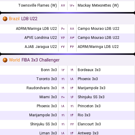
Townsville Flames (W)
۸۷
۱۲۰
Mackay Meteorettes (W)
Brazil
LDB U22
ADRM/Maringa LDB U22
۶۰
۸۸
Campo Mourao LDB U22
APVE Londrina U22
۷۶
۸۳
Campo Mourao LDB U22
AJAB Jaragua U22
۲۷
۴۶
ADRM/Maringa LDB U22
World
FIBA 3x3 Challenger
Bonn 3x3
۱۲
۱۹
Bordeaux 3x3
Toronto 3x3
۲۱
۱۸
Phoenix 3x3
Raudondvaris 3x3
۱۹
۱۴
Marijampole 3x3
Miami 3x3
۲۰
۱۶
Shinjuku SS 3x3
Phoenix 3x3
۱۸
۲۱
Princeton 3x3
Marijampole 3x3
۲۱
۱۴
Rio 3x3
Shinjuku SS 3x3
۲۱
۲۲
Elancourt 3x3
Liman 3x3
۱۸
۱۴
Antwerp 3x3