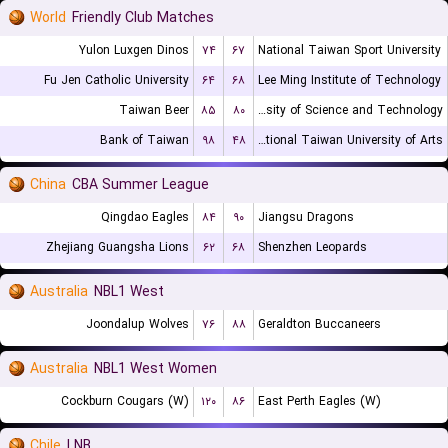
World
Friendly Club Matches
Yulon Luxgen Dinos
۷۴
۶۷
National Taiwan Sport University
Fu Jen Catholic University
۶۴
۶۸
Lee Ming Institute of Technology
Taiwan Beer
۸۵
۸۰
Chien Hsin University of Science and Technology
Bank of Taiwan
۹۸
۴۸
National Taiwan University of Arts
China
CBA Summer League
Qingdao Eagles
۸۴
۹۰
Jiangsu Dragons
Zhejiang Guangsha Lions
۶۲
۶۸
Shenzhen Leopards
Australia
NBL1 West
Joondalup Wolves
۷۶
۸۸
Geraldton Buccaneers
Australia
NBL1 West Women
Cockburn Cougars (W)
۱۲۰
۸۶
East Perth Eagles (W)
Chile
LNB