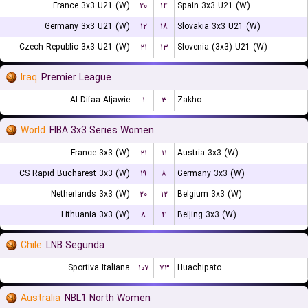
France 3x3 U21 (W)
۲۰
۱۴
Spain 3x3 U21 (W)
Germany 3x3 U21 (W)
۱۲
۱۸
Slovakia 3x3 U21 (W)
Czech Republic 3x3 U21 (W)
۲۱
۱۳
Slovenia (3x3) U21 (W)
Iraq
Premier League
Al Difaa Aljawie
۱
۳
Zakho
World
FIBA 3x3 Series Women
France 3x3 (W)
۲۱
۱۱
Austria 3x3 (W)
CS Rapid Bucharest 3x3 (W)
۱۹
۸
Germany 3x3 (W)
Netherlands 3x3 (W)
۲۰
۱۲
Belgium 3x3 (W)
Lithuania 3x3 (W)
۸
۴
Beijing 3x3 (W)
Chile
LNB Segunda
Sportiva Italiana
۱۰۷
۷۳
Huachipato
Australia
NBL1 North Women