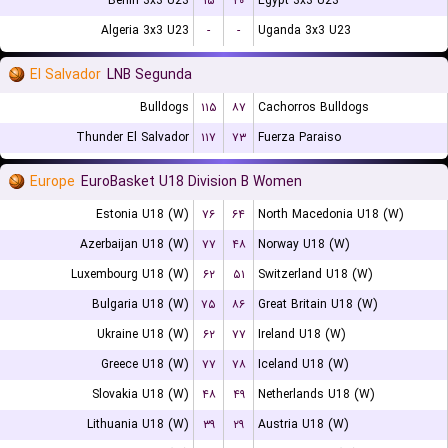
Benin 3x3 U23
۱۵
۲۰
Egypt 3x3 U23
Algeria 3x3 U23
-
-
Uganda 3x3 U23
El Salvador
LNB Segunda
Bulldogs
۱۱۵
۸۷
Cachorros Bulldogs
Thunder El Salvador
۱۱۷
۷۳
Fuerza Paraiso
Europe
EuroBasket U18 Division B Women
Estonia U18 (W)
۷۶
۶۴
North Macedonia U18 (W)
Azerbaijan U18 (W)
۷۷
۴۸
Norway U18 (W)
Luxembourg U18 (W)
۶۲
۵۱
Switzerland U18 (W)
Bulgaria U18 (W)
۷۵
۸۶
Great Britain U18 (W)
Ukraine U18 (W)
۶۲
۷۷
Ireland U18 (W)
Greece U18 (W)
۷۷
۷۸
Iceland U18 (W)
Slovakia U18 (W)
۴۸
۴۹
Netherlands U18 (W)
Lithuania U18 (W)
۳۹
۲۹
Austria U18 (W)