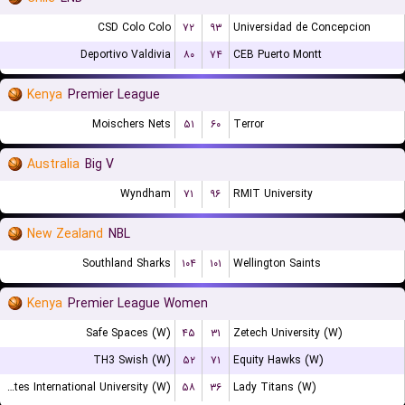
CSD Colo Colo
۷۲
۹۳
Universidad de Concepcion
Deportivo Valdivia
۸۰
۷۴
CEB Puerto Montt
Kenya
Premier League
Moischers Nets
۵۱
۶۰
Terror
Australia
Big V
Wyndham
۷۱
۹۶
RMIT University
New Zealand
NBL
Southland Sharks
۱۰۴
۱۰۱
Wellington Saints
Kenya
Premier League Women
Safe Spaces (W)
۴۵
۳۱
Zetech University (W)
TH3 Swish (W)
۵۲
۷۱
Equity Hawks (W)
United States International University (W)
۵۸
۳۶
Lady Titans (W)