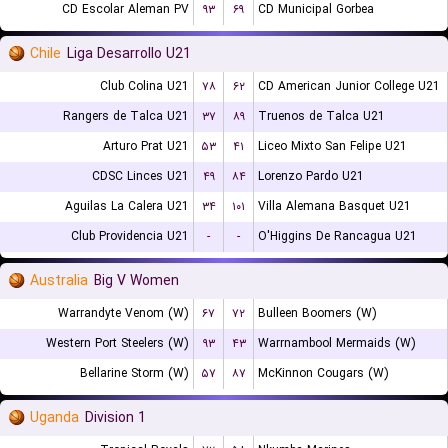
CD Escolar Aleman PV
۹۳
۶۹
CD Municipal Gorbea
Chile
Liga Desarrollo U21
Club Colina U21
۷۸
۶۲
CD American Junior College U21
Rangers de Talca U21
۳۷
۸۹
Truenos de Talca U21
Arturo Prat U21
۵۳
۴۱
Liceo Mixto San Felipe U21
CDSC Linces U21
۴۹
۸۴
Lorenzo Pardo U21
Aguilas La Calera U21
۳۴
۱۰۱
Villa Alemana Basquet U21
Club Providencia U21
-
-
O'Higgins De Rancagua U21
Australia
Big V Women
Warrandyte Venom (W)
۶۷
۷۲
Bulleen Boomers (W)
Western Port Steelers (W)
۹۳
۴۳
Warrnambool Mermaids (W)
Bellarine Storm (W)
۵۷
۸۷
McKinnon Cougars (W)
Uganda
Division 1