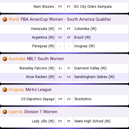
Nam Blazers
۴۶
۴۲
BC City Oilers Kampala
World
FIBA AmeriCup Women - South America Qualifier
Venezuela (W)
۶۸
۶۴
Colombia (W)
Argentina (W)
۷۲
۶۶
Brazil (W)
Paraguay (W)
-
-
Uruguay (W)
Australia
NBL1 South Women
Waverley Falcons (W)
۷۰
۶۱
Diamond Valley (W)
Knox Raiders (W)
۸۰
۷۸
Sandringham Sabres (W)
Uruguay
Metro League
CS Deportivo Sayago
۷۳
۷۷
Stockolmo
Uganda
Division 1 Women
Lady Jills (W)
۴۶
۶۹
Seeta High School (W)