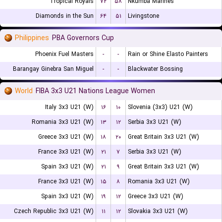
Tropical Royals
۷۲
۵۸
Nkumba Marines
Diamonds in the Sun
۶۴
۵۱
Livingstone
Philippines
PBA Governors Cup
Phoenix Fuel Masters
-
-
Rain or Shine Elasto Painters
Barangay Ginebra San Miguel
-
-
Blackwater Bossing
World
FIBA 3x3 U21 Nations League Women
Italy 3x3 U21 (W)
۱۶
۱۰
Slovenia (3x3) U21 (W)
Romania 3x3 U21 (W)
۱۳
۱۲
Serbia 3x3 U21 (W)
Greece 3x3 U21 (W)
۱۸
۲۰
Great Britain 3x3 U21 (W)
France 3x3 U21 (W)
۲۱
۷
Serbia 3x3 U21 (W)
Spain 3x3 U21 (W)
۲۱
۹
Great Britain 3x3 U21 (W)
France 3x3 U21 (W)
۱۵
۸
Romania 3x3 U21 (W)
Spain 3x3 U21 (W)
۱۹
۱۲
Greece 3x3 U21 (W)
Czech Republic 3x3 U21 (W)
۱۱
۱۲
Slovakia 3x3 U21 (W)