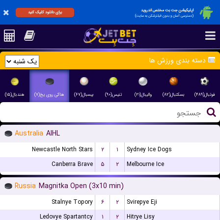
اپلیکیشن جت بت مختص اندروید
برای دانلود کلیک کنید
(دسترسی آسان و بدون فیلترشکن به سایت)
دسته بندی ورزش ها
فوتبال(۴۸۹)
بسکتبال(۸۲)
والیبال(۲۱)
تنیس(۹۰)
بیسبال(۶۷)
هاکی روی یخ(۷)
هندبال(۱۵)
Australia
AIHL
Newcastle North Stars
۲
۱
Sydney Ice Dogs
Canberra Brave
۵
۲
Melbourne Ice
Russia
Magnitka Open (3x10 min)
Stalnye Topory
۶
۲
Svirepye Eji
Ledovye Spartantcy
۱
۲
Hitrye Lisy