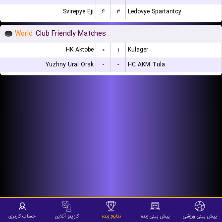
Svirepye Eji
۴
۳
Ledovye Spartantcy
World
Club Friendly Matches
HK Aktobe
۰
۱
Kulager
Yuzhny Ural Orsk
-
-
HC AKM Tula
پیش بینی ورزشی
پیش بینی زنده
نتایج زنده
کازینو آنلاین
حساب کاربری