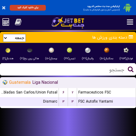
اپلیکیشن جت بت مختص اندروید
برای دانلود کلیک کنید
(دسترسی آسان و بدون فیلترشکن به سایت)
دسته بندی ورزش ها
فوتبال(۲۵۳)
بسکتبال(۵۰)
والیبال(۲۷)
تنیس(۱۹۷)
بیسبال(۵۰)
هاکی روی یخ(۲۱)
هندبال(۴)
Guatemala
Liga Nacional
Dobladas San Carlos/Union Futsal
۶
۲
Farmaceuticos FSC
Dismarc
۳
۳
FSC Autofix Yantarni