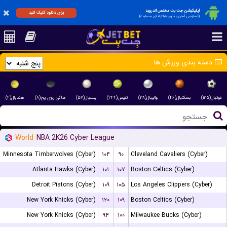
اپلیکیشن جت بت مختص اندروید
برای دانلود کلیک کنید
(دسترسی آسان و بدون فیلترشکن به سایت)
دسته بندی ورزش ها
فوتبال(۱۳۵)
بسکتبال(۴۶)
والیبال(۳۸)
تنیس(۲۴۴)
بیسبال(۵۷)
هاکی روی یخ(۸)
هندبال(۴)
World
NBA 2K26 Cyber League
Minnesota Timberwolves (Cyber)
۱۰۴
۹۰
Cleveland Cavaliers (Cyber)
Atlanta Hawks (Cyber)
۱۰۱
۱۰۷
Boston Celtics (Cyber)
Detroit Pistons (Cyber)
۱۰۹
۱۰۵
Los Angeles Clippers (Cyber)
New York Knicks (Cyber)
۱۲۰
۱۰۹
Boston Celtics (Cyber)
New York Knicks (Cyber)
۹۴
۱۰۰
Milwaukee Bucks (Cyber)