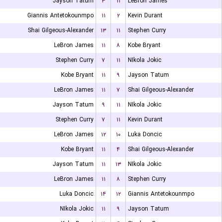
Jayson Tatum
۳
۱۱
LeBron James
Giannis Antetokounmpo
۱۱
۲
Kevin Durant
Shai Gilgeous-Alexander
۱۳
۱۱
Stephen Curry
LeBron James
۱۱
۸
Kobe Bryant
Stephen Curry
۷
۱۱
NIkola Jokic
Kobe Bryant
۱۱
۹
Jayson Tatum
LeBron James
۱۱
۷
Shai Gilgeous-Alexander
Jayson Tatum
۹
۱۱
NIkola Jokic
Stephen Curry
۷
۱۱
Kevin Durant
LeBron James
۱۲
۱۰
Luka Doncic
Kobe Bryant
۱۱
۴
Shai Gilgeous-Alexander
Jayson Tatum
۱۱
۱۳
NIkola Jokic
LeBron James
۱۱
۸
Stephen Curry
Luka Doncic
۱۴
۱۲
Giannis Antetokounmpo
NIkola Jokic
۱۱
۹
Jayson Tatum