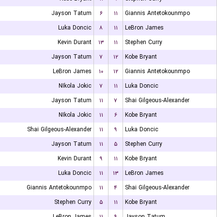
Jayson Tatum
۶
۱۱
Giannis Antetokounmpo
Luka Doncic
۸
۱۱
LeBron James
Kevin Durant
۱۳
۱۱
Stephen Curry
Jayson Tatum
۷
۱۲
Kobe Bryant
LeBron James
۱۰
۱۲
Giannis Antetokounmpo
NIkola Jokic
۷
۱۱
Luka Doncic
Jayson Tatum
۱۱
۷
Shai Gilgeous-Alexander
NIkola Jokic
۱۱
۶
Kobe Bryant
Shai Gilgeous-Alexander
۱۱
۹
Luka Doncic
Jayson Tatum
۱۱
۵
Stephen Curry
Kevin Durant
۹
۱۱
Kobe Bryant
Luka Doncic
۱۱
۱۳
LeBron James
Giannis Antetokounmpo
۱۱
۴
Shai Gilgeous-Alexander
Stephen Curry
۵
۱۱
Kobe Bryant
LeBron James
۱۱
۹
Jayson Tatum