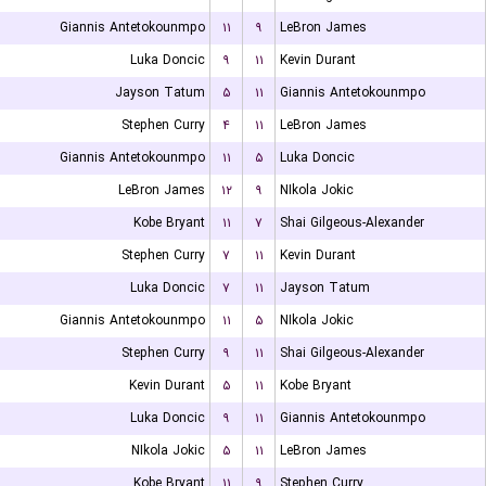
Giannis Antetokounmpo
۱۱
۹
LeBron James
Luka Doncic
۹
۱۱
Kevin Durant
Jayson Tatum
۵
۱۱
Giannis Antetokounmpo
Stephen Curry
۴
۱۱
LeBron James
Giannis Antetokounmpo
۱۱
۵
Luka Doncic
LeBron James
۱۲
۹
NIkola Jokic
Kobe Bryant
۱۱
۷
Shai Gilgeous-Alexander
Stephen Curry
۷
۱۱
Kevin Durant
Luka Doncic
۷
۱۱
Jayson Tatum
Giannis Antetokounmpo
۱۱
۵
NIkola Jokic
Stephen Curry
۹
۱۱
Shai Gilgeous-Alexander
Kevin Durant
۵
۱۱
Kobe Bryant
Luka Doncic
۹
۱۱
Giannis Antetokounmpo
NIkola Jokic
۵
۱۱
LeBron James
Kobe Bryant
۱۱
۹
Stephen Curry