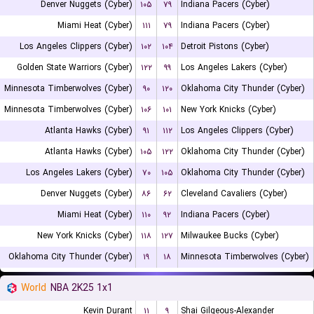
Denver Nuggets (Cyber)
۱۰۵
۷۹
Indiana Pacers (Cyber)
Miami Heat (Cyber)
۱۱۱
۷۹
Indiana Pacers (Cyber)
Los Angeles Clippers (Cyber)
۱۰۲
۱۰۴
Detroit Pistons (Cyber)
Golden State Warriors (Cyber)
۱۲۲
۹۹
Los Angeles Lakers (Cyber)
Minnesota Timberwolves (Cyber)
۹۰
۱۲۰
Oklahoma City Thunder (Cyber)
Minnesota Timberwolves (Cyber)
۱۰۶
۱۰۱
New York Knicks (Cyber)
Atlanta Hawks (Cyber)
۹۱
۱۱۲
Los Angeles Clippers (Cyber)
Atlanta Hawks (Cyber)
۱۰۵
۱۲۲
Oklahoma City Thunder (Cyber)
Los Angeles Lakers (Cyber)
۷۰
۱۰۵
Oklahoma City Thunder (Cyber)
Denver Nuggets (Cyber)
۸۶
۶۲
Cleveland Cavaliers (Cyber)
Miami Heat (Cyber)
۱۱۰
۹۲
Indiana Pacers (Cyber)
New York Knicks (Cyber)
۱۱۸
۱۲۷
Milwaukee Bucks (Cyber)
Oklahoma City Thunder (Cyber)
۱۹
۱۸
Minnesota Timberwolves (Cyber)
World
NBA 2K25 1x1
Kevin Durant
۱۱
۹
Shai Gilgeous-Alexander