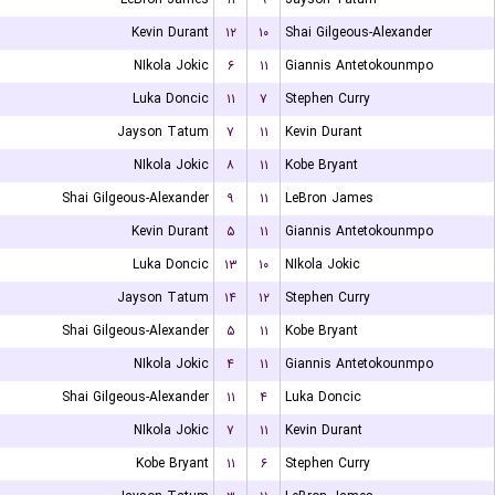
Kevin Durant
۱۲
۱۰
Shai Gilgeous-Alexander
NIkola Jokic
۶
۱۱
Giannis Antetokounmpo
Luka Doncic
۱۱
۷
Stephen Curry
Jayson Tatum
۷
۱۱
Kevin Durant
NIkola Jokic
۸
۱۱
Kobe Bryant
Shai Gilgeous-Alexander
۹
۱۱
LeBron James
Kevin Durant
۵
۱۱
Giannis Antetokounmpo
Luka Doncic
۱۳
۱۰
NIkola Jokic
Jayson Tatum
۱۴
۱۲
Stephen Curry
Shai Gilgeous-Alexander
۵
۱۱
Kobe Bryant
NIkola Jokic
۴
۱۱
Giannis Antetokounmpo
Shai Gilgeous-Alexander
۱۱
۴
Luka Doncic
NIkola Jokic
۷
۱۱
Kevin Durant
Kobe Bryant
۱۱
۶
Stephen Curry