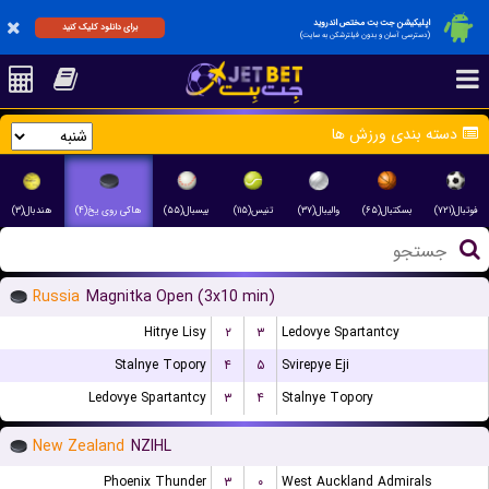
اپلیکیشن جت بت مختص اندروید
برای دانلود کلیک کنید
(دسترسی آسان و بدون فیلترشکن به سایت)
دسته بندی ورزش ها
فوتبال(۷۲۱)
بسکتبال(۶۵)
والیبال(۳۷)
تنیس(۱۱۵)
بیسبال(۵۵)
هاکی روی یخ(۴)
هندبال(۳)
Russia
Magnitka Open (3x10 min)
Hitrye Lisy
۲
۳
Ledovye Spartantcy
Stalnye Topory
۴
۵
Svirepye Eji
Ledovye Spartantcy
۳
۴
Stalnye Topory
New Zealand
NZIHL
Phoenix Thunder
۳
۰
West Auckland Admirals