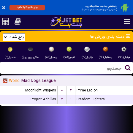
اپلیکیشن جت بت مختص اندروید
برای دانلود کلیک کنید
(دسترسی آسان و بدون فیلترشکن به سایت)
دسته بندی ورزش ها
فوتبال(۱۳۰)
بسکتبال(۳۶)
والیبال(۳۰)
تنیس(۱۵۹)
بیسبال(۵۶)
هاکی روی یخ(۱)
هندبال(۴)
World
Mad Dogs League
Moonlight Wispers
۰
۲
Prime Legion
Project Achilles
۲
۱
Freedom Fighters