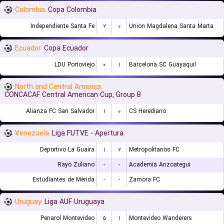
Colombia
Copa Colombia
Independiente Santa Fe
۲
۰
Union Magdalena Santa Marta
Ecuador
Copa Ecuador
LDU Portoviejo
۰
۱
Barcelona SC Guayaquil
North and Central America
CONCACAF Central American Cup, Group B
Alianza FC San Salvador
۱
۰
CS Herediano
Venezuela
Liga FUTVE - Apertura
Deportivo La Guaira
۱
۲
Metropolitanos FC
Rayo Zuliano
-
-
Academia Anzoategui
Estudiantes de Mérida
-
-
Zamora FC
Uruguay
Liga AUF Uruguaya
Penarol Montevideo
۵
۱
Montevideo Wanderers