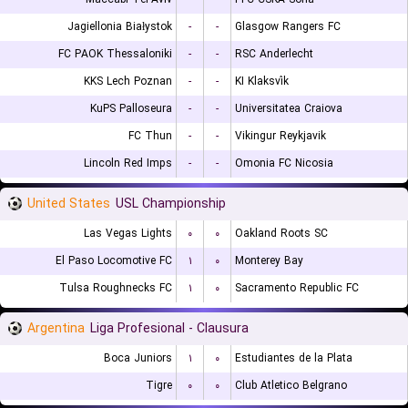
Jagiellonia Białystok
-
-
Glasgow Rangers FC
FC PAOK Thessaloniki
-
-
RSC Anderlecht
KKS Lech Poznan
-
-
KI Klaksvík
KuPS Palloseura
-
-
Universitatea Craiova
FC Thun
-
-
Vikingur Reykjavik
Lincoln Red Imps
-
-
Omonia FC Nicosia
United States
USL Championship
Las Vegas Lights
۰
۰
Oakland Roots SC
El Paso Locomotive FC
۱
۰
Monterey Bay
Tulsa Roughnecks FC
۱
۰
Sacramento Republic FC
Argentina
Liga Profesional - Clausura
Boca Juniors
۱
۰
Estudiantes de la Plata
Tigre
۰
۰
Club Atletico Belgrano