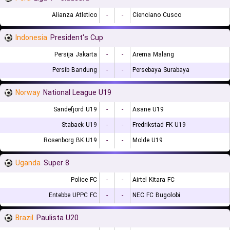
Alianza Atletico
-
-
Cienciano Cusco
Indonesia
President's Cup
Persija Jakarta
-
-
Arema Malang
Persib Bandung
-
-
Persebaya Surabaya
Norway
National League U19
Sandefjord U19
-
-
Asane U19
Stabaek U19
-
-
Fredrikstad FK U19
Rosenborg BK U19
-
-
Molde U19
Uganda
Super 8
Police FC
-
-
Airtel Kitara FC
Entebbe UPPC FC
-
-
NEC FC Bugolobi
Brazil
Paulista U20