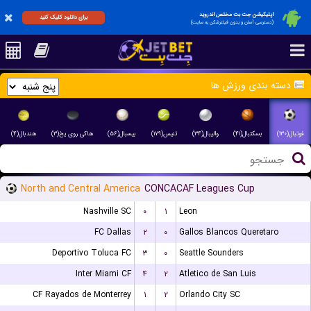
اپلیکیشن جت بت مختص اندروید
برای دانلود کلیک کنید
(دسترسی آسان و بدون فیلترشکن به سایت)
دسته بندی ورزش ها
فوتبال(۱۳۰)
بسکتبال(۴۱)
والیبال(۳۴)
تنیس(۱۷۹)
بیسبال(۵۶)
هاکی روی یخ(۳)
هندبال(۴)
North and Central America
CONCACAF Leagues Cup
Nashville SC
۰
۱
Leon
FC Dallas
۲
۰
Gallos Blancos Queretaro
Deportivo Toluca FC
۳
۰
Seattle Sounders
Inter Miami CF
۴
۲
Atletico de San Luis
CF Rayados de Monterrey
۱
۲
Orlando City SC