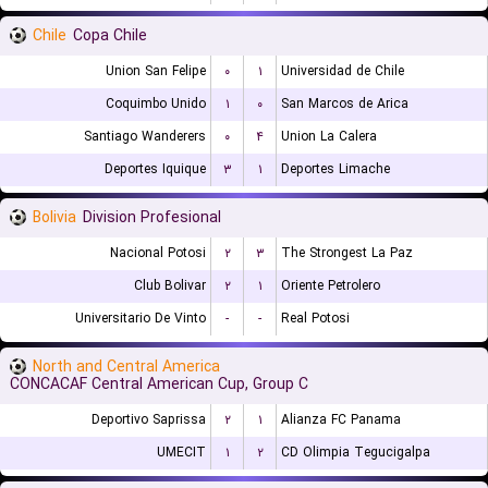
Chile
Copa Chile
Union San Felipe
۰
۱
Universidad de Chile
Coquimbo Unido
۱
۰
San Marcos de Arica
Santiago Wanderers
۰
۴
Union La Calera
Deportes Iquique
۳
۱
Deportes Limache
Bolivia
Division Profesional
Nacional Potosi
۲
۳
The Strongest La Paz
Club Bolivar
۲
۱
Oriente Petrolero
Universitario De Vinto
-
-
Real Potosi
North and Central America
CONCACAF Central American Cup, Group C
Deportivo Saprissa
۲
۱
Alianza FC Panama
UMECIT
۱
۲
CD Olimpia Tegucigalpa