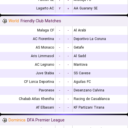
Lagarto AC
۲
۰
AA Guarany SE
World
Friendly Club Matches
Malaga CF
-
-
Al Arabi
AC Fiorentina
-
-
Deportivo La Coruna
AS Monaco
-
-
Getafe
Aris Limmasol
-
-
Al Sadd
AC Legnano
-
-
Mantova
Juve Stabia
-
-
SS Cavese
CF Lorca Deportiva
-
-
Aguilas FC
Pavonese
-
-
Desenzano Calvina
Chabab Atlas Khenifra
-
-
Racing de Casablanca
Af Elbasani
-
-
KF Partizani Tirana
Dominica
DFA Premier League