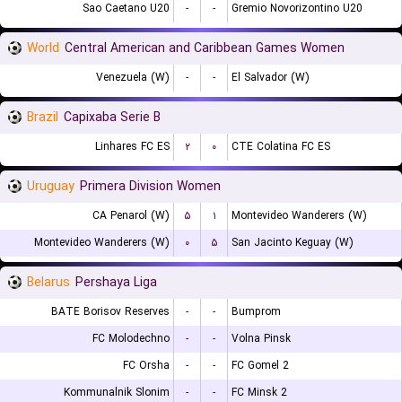
Sao Caetano U20
-
-
Gremio Novorizontino U20
World
Central American and Caribbean Games Women
Venezuela (W)
-
-
El Salvador (W)
Brazil
Capixaba Serie B
Linhares FC ES
۲
۰
CTE Colatina FC ES
Uruguay
Primera Division Women
CA Penarol (W)
۵
۱
Montevideo Wanderers (W)
Montevideo Wanderers (W)
۰
۵
San Jacinto Keguay (W)
Belarus
Pershaya Liga
BATE Borisov Reserves
-
-
Bumprom
FC Molodechno
-
-
Volna Pinsk
FC Orsha
-
-
FC Gomel 2
Kommunalnik Slonim
-
-
FC Minsk 2