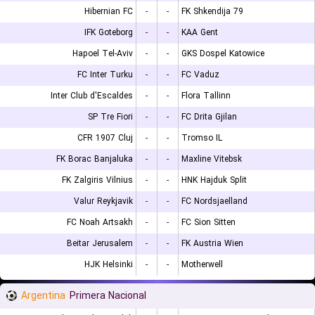
Hibernian FC
-
-
FK Shkendija 79
IFK Goteborg
-
-
KAA Gent
Hapoel Tel-Aviv
-
-
GKS Dospel Katowice
FC Inter Turku
-
-
FC Vaduz
Inter Club d'Escaldes
-
-
Flora Tallinn
SP Tre Fiori
-
-
FC Drita Gjilan
CFR 1907 Cluj
-
-
Tromso IL
FK Borac Banjaluka
-
-
Maxline Vitebsk
FK Zalgiris Vilnius
-
-
HNK Hajduk Split
Valur Reykjavik
-
-
FC Nordsjaelland
FC Noah Artsakh
-
-
FC Sion Sitten
Beitar Jerusalem
-
-
FK Austria Wien
HJK Helsinki
-
-
Motherwell
Argentina
Primera Nacional