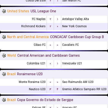
Costa Del Este
۲
۱
San Martin FC
United States
USL League One
FC Naples
۲
۱
Antelope Valley Alta
Richmond Kickers
۲
۰
New York Cosmos
North and Central America
CONCACAF Caribbean Cup Group B
Cibao FC
۰
۰
Cavaliers FC
World
Central American and Caribbean Games
Colombia U21
۰
۱
Venezuela U21
Brazil
Roraimense U20
Monte Roraima U20
۰
۰
Sao Raimundo AM U20
Nautico U20
۳
۴
Gremio Atletico Sampaio RR U20
Brazil
Copa Governo do Estado de Sergipe
Falcon SE
۲
۰
Aracaju FC