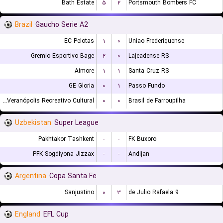
Bath Estate
۵
۲
Portsmouth Bombers FC
Brazil
Gaucho Serie A2
EC Pelotas
۱
۰
Uniao Frederiquense
Gremio Esportivo Bage
۲
۰
Lajeadense RS
Aimore
۱
۱
Santa Cruz RS
GE Gloria
۰
۱
Passo Fundo
EC Veranópolis Recreativo Cultural
۰
۰
Brasil de Farroupilha
Uzbekistan
Super League
Pakhtakor Tashkent
-
-
FK Buxoro
PFK Sogdiyona Jizzax
-
-
Andijan
Argentina
Copa Santa Fe
Sanjustino
۰
۳
9 de Julio Rafaela
England
EFL Cup