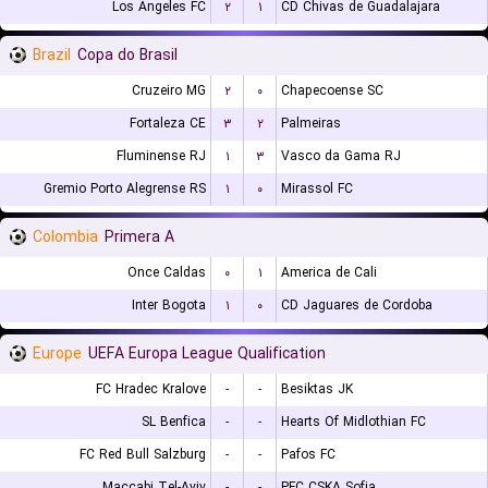
Los Angeles FC
۲
۱
CD Chivas de Guadalajara
Brazil
Copa do Brasil
Cruzeiro MG
۲
۰
Chapecoense SC
Fortaleza CE
۳
۲
Palmeiras
Fluminense RJ
۱
۳
Vasco da Gama RJ
Gremio Porto Alegrense RS
۱
۰
Mirassol FC
Colombia
Primera A
Once Caldas
۰
۱
America de Cali
Inter Bogota
۱
۰
CD Jaguares de Cordoba
Europe
UEFA Europa League Qualification
FC Hradec Kralove
-
-
Besiktas JK
SL Benfica
-
-
Hearts Of Midlothian FC
FC Red Bull Salzburg
-
-
Pafos FC
Maccabi Tel-Aviv
-
-
PFC CSKA Sofia