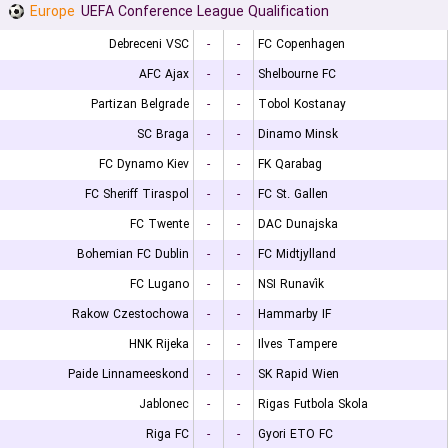
Europe
UEFA Conference League Qualification
Debreceni VSC
-
-
FC Copenhagen
AFC Ajax
-
-
Shelbourne FC
Partizan Belgrade
-
-
Tobol Kostanay
SC Braga
-
-
Dinamo Minsk
FC Dynamo Kiev
-
-
FK Qarabag
FC Sheriff Tiraspol
-
-
FC St. Gallen
FC Twente
-
-
DAC Dunajska
Bohemian FC Dublin
-
-
FC Midtjylland
FC Lugano
-
-
NSI Runavík
Rakow Czestochowa
-
-
Hammarby IF
HNK Rijeka
-
-
Ilves Tampere
Paide Linnameeskond
-
-
SK Rapid Wien
Jablonec
-
-
Rigas Futbola Skola
Riga FC
-
-
Gyori ETO FC