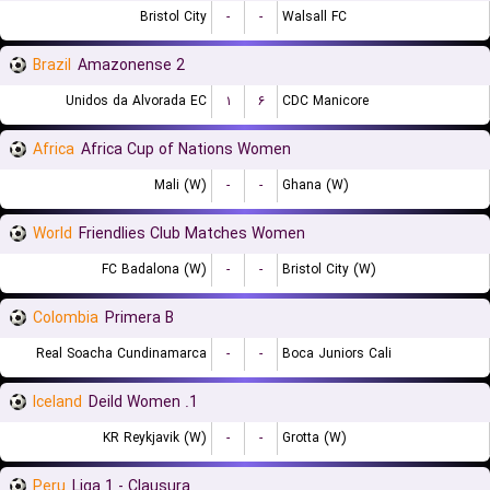
Bristol City
-
-
Walsall FC
Brazil
Amazonense 2
Unidos da Alvorada EC
۱
۶
CDC Manicore
Africa
Africa Cup of Nations Women
Mali (W)
-
-
Ghana (W)
World
Friendlies Club Matches Women
FC Badalona (W)
-
-
Bristol City (W)
Colombia
Primera B
Real Soacha Cundinamarca
-
-
Boca Juniors Cali
Iceland
1. Deild Women
KR Reykjavik (W)
-
-
Grotta (W)
Peru
Liga 1 - Clausura