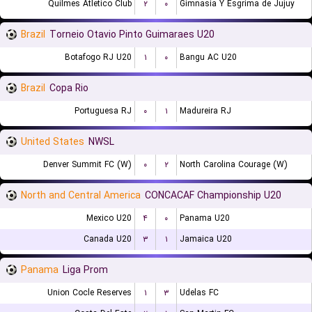
Quilmes Atletico Club
۲
۰
Gimnasia Y Esgrima de Jujuy
Brazil
Torneio Otavio Pinto Guimaraes U20
Botafogo RJ U20
۱
۰
Bangu AC U20
Brazil
Copa Rio
Portuguesa RJ
۰
۱
Madureira RJ
United States
NWSL
Denver Summit FC (W)
۰
۲
North Carolina Courage (W)
North and Central America
CONCACAF Championship U20
Mexico U20
۴
۰
Panama U20
Canada U20
۳
۱
Jamaica U20
Panama
Liga Prom
Union Cocle Reserves
۱
۳
Udelas FC