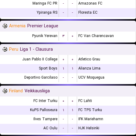
Maringa FC PR
-
-
Amazonas FC
Ypiranga RS
-
-
Floresta EC
Armenia
Premier League
Pyunik Yerevan
۳
۰
FC Van Charencavan
Peru
Liga 1 - Clausura
Juan Pablo II College
۰
۰
Atletico Grau
Sport Boys
۱
۱
Alianza Lima
Deportivo Garcilaso
-
-
UCV Moquegua
Finland
Veikkausliiga
FC Inter Turku
۰
۰
FC Lahti
KuPS Palloseura
۱
۱
FC TPS Turku
Ilves Tampere
-
-
IFK Mariehamn
AC Oulu
-
-
HJK Helsinki