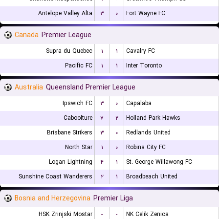
Antelope Valley Alta
۳
۰
Fort Wayne FC
Canada
Premier League
Supra du Quebec
۱
۱
Cavalry FC
Pacific FC
۱
۱
Inter Toronto
Australia
Queensland Premier League
Ipswich FC
۳
۰
Capalaba
Caboolture
۷
۲
Holland Park Hawks
Brisbane Strikers
۳
۰
Redlands United
North Star
۱
۰
Robina City FC
Logan Lightning
۴
۱
St. George Willawong FC
Sunshine Coast Wanderers
۲
۱
Broadbeach United
Bosnia and Herzegovina
Premier Liga
HSK Zrinjski Mostar
-
-
NK Celik Zenica