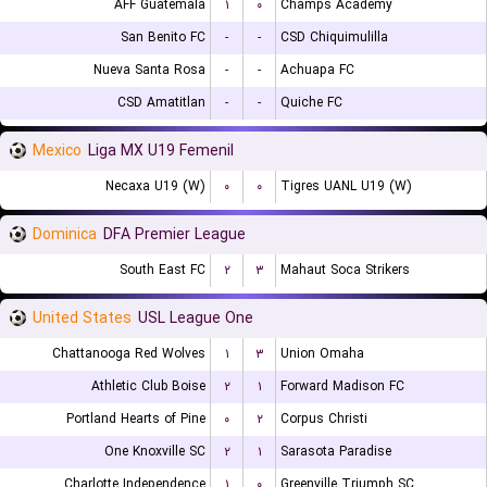
AFF Guatemala
۱
۰
Champs Academy
San Benito FC
-
-
CSD Chiquimulilla
Nueva Santa Rosa
-
-
Achuapa FC
CSD Amatitlan
-
-
Quiche FC
Mexico
Liga MX U19 Femenil
Necaxa U19 (W)
۰
۰
Tigres UANL U19 (W)
Dominica
DFA Premier League
South East FC
۲
۳
Mahaut Soca Strikers
United States
USL League One
Chattanooga Red Wolves
۱
۳
Union Omaha
Athletic Club Boise
۲
۱
Forward Madison FC
Portland Hearts of Pine
۰
۲
Corpus Christi
One Knoxville SC
۲
۱
Sarasota Paradise
Charlotte Independence
۱
۰
Greenville Triumph SC