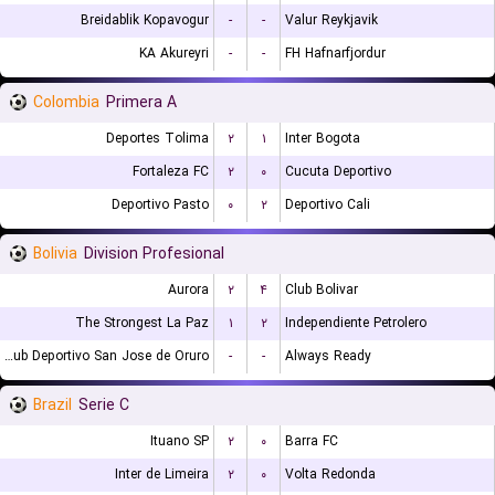
Breidablik Kopavogur
-
-
Valur Reykjavik
KA Akureyri
-
-
FH Hafnarfjordur
Colombia
Primera A
Deportes Tolima
۲
۱
Inter Bogota
Fortaleza FC
۲
۰
Cucuta Deportivo
Deportivo Pasto
۰
۲
Deportivo Cali
Bolivia
Division Profesional
Aurora
۲
۴
Club Bolivar
The Strongest La Paz
۱
۲
Independiente Petrolero
GV Club Deportivo San Jose de Oruro
-
-
Always Ready
Brazil
Serie C
Ituano SP
۲
۰
Barra FC
Inter de Limeira
۲
۰
Volta Redonda