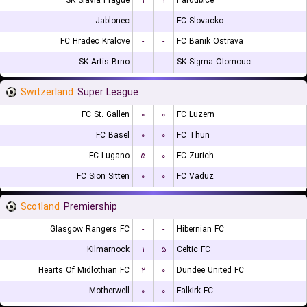
SK Slavia Prague
۱
۱
Pardubice
Jablonec
-
-
FC Slovacko
FC Hradec Kralove
-
-
FC Banik Ostrava
SK Artis Brno
-
-
SK Sigma Olomouc
Switzerland
Super League
FC St. Gallen
۰
۰
FC Luzern
FC Basel
۰
۰
FC Thun
FC Lugano
۵
۰
FC Zurich
FC Sion Sitten
۰
۰
FC Vaduz
Scotland
Premiership
Glasgow Rangers FC
-
-
Hibernian FC
Kilmarnock
۱
۵
Celtic FC
Hearts Of Midlothian FC
۲
۰
Dundee United FC
Motherwell
۰
۰
Falkirk FC