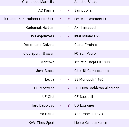
Olympique Marseille
-
-
Athletic Bilbao
AC Parma
-
-
Sampdoria
Bangkok Glass Pathumthani United FC
۲
۲
Lee Man Warriors FC
Radomiak Radom
۱
۱
AEL Limassol
US Pergolettese
-
-
Inter Milano U23
Desenzano Calvina
-
-
Giana Erminio
Club Sportif Sfaxien
-
-
FC San Pedro
Mantova
-
-
Athletic Carpi FC 1909
Juve Stabia
-
-
Citta DI Campobasso
Lecce
-
-
SS Monopoli 1966
CD Mostoles
۱
۰
CF Trival Valderas Alcorcon
UE Olot
-
-
CE Sabadell
Haro Deportivo
۰
۳
UD Logrones
Pro Patria
-
-
Asd Imperia 1923
KVV Thes Sport
-
-
Lierse Kempenzonen