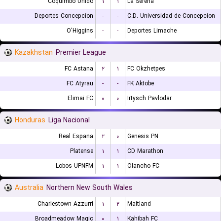
Coquimbo Unido
۱
۱
La Serena
Deportes Concepcion
-
-
C.D. Universidad de Concepcion
O'Higgins
-
-
Deportes Limache
Kazakhstan
Premier League
FC Astana
۲
۱
FC Okzhetpes
FC Atyrau
-
-
FK Aktobe
Elimai FC
۰
۰
Irtysch Pavlodar
Honduras
Liga Nacional
Real Espana
۲
۰
Genesis PN
Platense
۱
۱
CD Marathon
Lobos UPNFM
۱
۱
Olancho FC
Australia
Northern New South Wales
Charlestown Azzurri
۱
۲
Maitland
Broadmeadow Magic
۰
۱
Kahibah FC