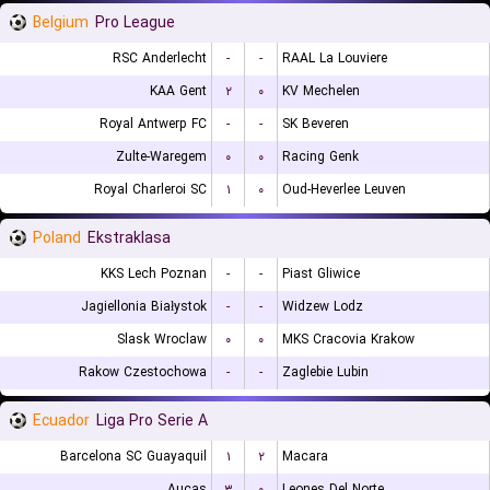
Belgium
Pro League
RSC Anderlecht
-
-
RAAL La Louviere
KAA Gent
۲
۰
KV Mechelen
Royal Antwerp FC
-
-
SK Beveren
Zulte-Waregem
۰
۰
Racing Genk
Royal Charleroi SC
۱
۰
Oud-Heverlee Leuven
Poland
Ekstraklasa
KKS Lech Poznan
-
-
Piast Gliwice
Jagiellonia Białystok
-
-
Widzew Lodz
Slask Wroclaw
۰
۰
MKS Cracovia Krakow
Rakow Czestochowa
-
-
Zaglebie Lubin
Ecuador
Liga Pro Serie A
Barcelona SC Guayaquil
۱
۲
Macara
Aucas
۳
۰
Leones Del Norte