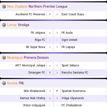
New Zealand
Northern Premier League
Auckland FC Reserves
۲
۰
East Coast Bays
Latvia
Virsliga
FK Jelgava
۰
۱
FK Auda
Riga FC
-
-
Ogre United
SK Super Nova
۱
۱
FK Liepaja
Nicaragua
Primera Division
ART Municipal Jalapa
۰
۱
Sport Sebaco
Diriangen FC
۲
۱
Rancho Santana FC
Russia
FNL
SKA Khabarovsk
۱
۳
Spartak Kostroma
Kamaz Nab Chelny
۰
۱
Volga Ulyanovsk
Rotor Volgograd
-
-
FC Chelyabinsk