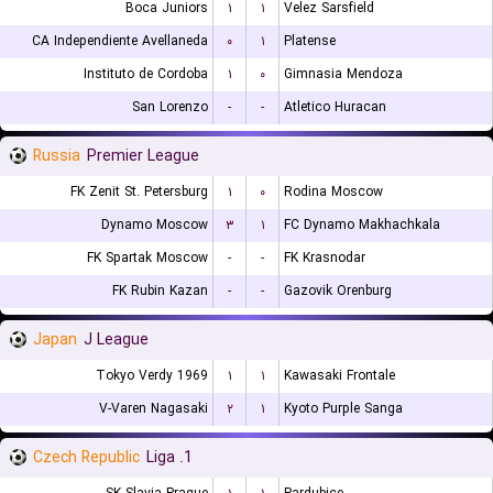
Boca Juniors
۱
۱
Velez Sarsfield
CA Independiente Avellaneda
۰
۱
Platense
Instituto de Cordoba
۱
۰
Gimnasia Mendoza
San Lorenzo
-
-
Atletico Huracan
Russia
Premier League
FK Zenit St. Petersburg
۱
۰
Rodina Moscow
Dynamo Moscow
۳
۱
FC Dynamo Makhachkala
FK Spartak Moscow
-
-
FK Krasnodar
FK Rubin Kazan
-
-
Gazovik Orenburg
Japan
J League
Tokyo Verdy 1969
۱
۱
Kawasaki Frontale
V-Varen Nagasaki
۲
۱
Kyoto Purple Sanga
Czech Republic
1. Liga