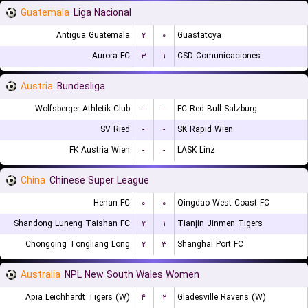
Guatemala
Liga Nacional
Antigua Guatemala
۲
۰
Guastatoya
Aurora FC
۳
۱
CSD Comunicaciones
Austria
Bundesliga
Wolfsberger Athletik Club
-
-
FC Red Bull Salzburg
SV Ried
-
-
SK Rapid Wien
FK Austria Wien
-
-
LASK Linz
China
Chinese Super League
Henan FC
۰
۰
Qingdao West Coast FC
Shandong Luneng Taishan FC
۲
۱
Tianjin Jinmen Tigers
Chongqing Tongliang Long
۲
۳
Shanghai Port FC
Australia
NPL New South Wales Women
Apia Leichhardt Tigers (W)
۴
۲
Gladesville Ravens (W)