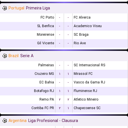
Portugal
Primeira Liga
FC Porto
-
-
FC Alverca
SL Benfica
-
-
Academico Viseu
Moreirense
-
-
SC Braga
Gil Vicente
-
-
Rio Ave
Brazil
Serie A
Palmeiras
-
-
SC Internacional RS
Cruzeiro MG
۱
۱
Mirassol FC
EC Bahia
-
-
Vasco da Gama RJ
Botafogo RJ
۱
۱
Fluminense RJ
Remo PA
۲
۲
Atletico Mineiro
Coritiba FC PR
۲
۱
Chapecoense SC
Argentina
Liga Profesional - Clausura