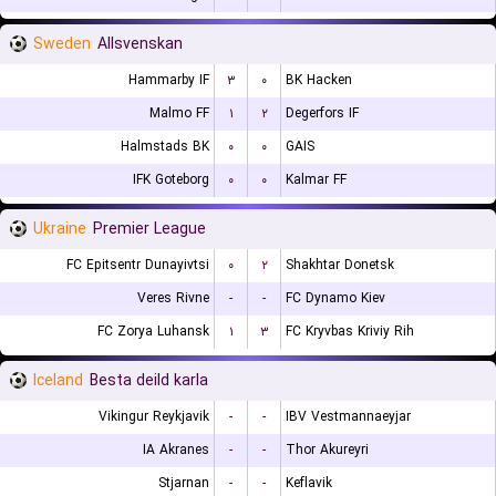
Sweden
Allsvenskan
Hammarby IF
۳
۰
BK Hacken
Malmo FF
۱
۲
Degerfors IF
Halmstads BK
۰
۰
GAIS
IFK Goteborg
۰
۰
Kalmar FF
Ukraine
Premier League
FC Epitsentr Dunayivtsi
۰
۲
Shakhtar Donetsk
Veres Rivne
-
-
FC Dynamo Kiev
FC Zorya Luhansk
۱
۳
FC Kryvbas Kriviy Rih
Iceland
Besta deild karla
Vikingur Reykjavik
-
-
IBV Vestmannaeyjar
IA Akranes
-
-
Thor Akureyri
Stjarnan
-
-
Keflavik