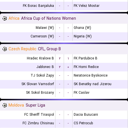
FK Borac Banjaluka
-
-
FK Velez Mostar
Africa
Africa Cup of Nations Women
Malawi (W)
-
-
Ghana (W)
Cameroon (W)
-
-
Nigeria (W)
Czech Republic
CFL, Group B
Hradec Kralove B
۲
۱
FK Pardubice B
Jablonec B
۲
۰
FK Horni Redice
TJ Sokol Zapy
-
-
Neratovice Byskovice
SK Slovan Varnsdorf
-
-
SK Benatky nad Jizerou
SK Sokol Brozany
-
-
FK Caslav
Moldova
Super Liga
FC Sheriff Tiraspol
-
-
Dacia Buiucani
FC Zimbru Chisinau
-
-
CS Petrocub