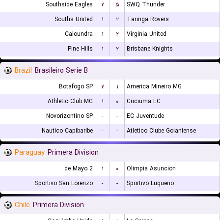
Southside Eagles
۲
۵
SWQ Thunder
Souths United
۱
۲
Taringa Rovers
Caloundra
۱
۲
Virginia United
Pine Hills
۱
۲
Brisbane Knights
Brazil
Brasileiro Serie B
Botafogo SP
۲
۱
America Mineiro MG
Athletic Club MG
۱
۰
Criciuma EC
Novorizontino SP
-
-
EC Juventude
Nautico Capibaribe
-
-
Atletico Clube Goianiense
Paraguay
Primera Division
2 de Mayo
۱
۰
Olimpia Asuncion
Sportivo San Lorenzo
-
-
Sportivo Luqueno
Chile
Primera Division