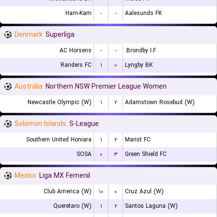
Ham-Kam
-
-
Aalesunds FK
Denmark
Superliga
AC Horsens
-
-
Brondby I.F.
Randers FC
۱
۰
Lyngby BK
Australia
Northern NSW Premier League Women
Newcastle Olympic (W)
۱
۲
Adamstown Rosebud (W)
Solomon Islands
S-League
Southern United Honiara
۱
۲
Marist FC
SOSA
۰
۳
Green Shield FC
Mexico
Liga MX Femenil
Club America (W)
۱۰
۰
Cruz Azul (W)
Queretaro (W)
۱
۲
Santos Laguna (W)