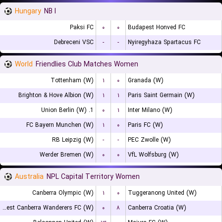
Hungary
NB I
Paksi FC
۰
۰
Budapest Honved FC
Debreceni VSC
-
-
Nyiregyhaza Spartacus FC
World
Friendlies Club Matches Women
Tottenham (W)
۱
۰
Granada (W)
Brighton & Hove Albion (W)
۱
۱
Paris Saint Germain (W)
1. Union Berlin (W)
۰
۱
Inter Milano (W)
FC Bayern Munchen (W)
۱
۰
Paris FC (W)
RB Leipzig (W)
-
-
PEC Zwolle (W)
Werder Bremen (W)
۰
۰
VfL Wolfsburg (W)
Australia
NPL Capital Territory Women
Canberra Olympic (W)
۱
۰
Tuggeranong United (W)
West Canberra Wanderers FC (W)
۰
۸
Canberra Croatia (W)