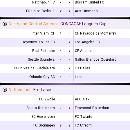
Ratchaburi FC
-
-
Buriram United FC
1. FC Union Berlin
۲
۱
Aris Limmasol
North and Central America
CONCACAF Leagues Cup
Inter Miami CF
۱
۲
CF Rayados de Monterrey
Deportivo Toluca FC
۰
۱
Los Angeles FC
Real Salt Lake
۴
۰
CF Atlante
Seattle Sounders
-
-
Gallos Blancos Queretaro
CD Chivas de Guadalajara
۰
۱
FC Dallas
Orlando City SC
۱
۲
Leon
Netherlands
Eredivisie
FC Zwolle
۰
۲
AFC Ajax
Sparta Rotterdam
۰
۱
Feyenoord Rotterdam
SC Heerenveen
-
-
FC Twente
FC Groningen
۲
۱
FC Utrecht