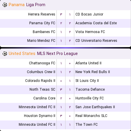
Panama
Liga Prom
Herrera Reserves
۳
۱
CD Bocas Junior
Panama City FC
۲
۲
Academia Costa del Este
Bambanes FC
۱
۲
Vista Hermosa FC
Mario Mendez FC
۱
۲
CD Universitario Reserves
United States
MLS Next Pro League
Chattanooga FC
۱
۰
Atlanta United II
Columbus Crew II
۱
۲
New York Red Bulls II
Colorado Rapids II
۰
۱
St Louis City II
North Texas SC
۳
۱
Tacoma Defiance
Carolina Core
۲
۰
Huntsville City FC
Minnesota United FC II
۱
۲
San Jose Earthquakes II
Houston Dynamo II
۳
۰
Real Monarchs SLC
Minnesota United FC II
۱
۱
The Town FC