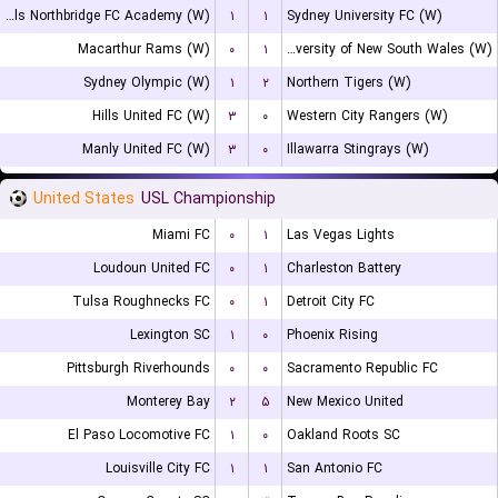
Bulls Northbridge FC Academy (W)
۱
۱
Sydney University FC (W)
Macarthur Rams (W)
۰
۱
University of New South Wales (W)
Sydney Olympic (W)
۱
۲
Northern Tigers (W)
Hills United FC (W)
۳
۰
Western City Rangers (W)
Manly United FC (W)
۳
۰
Illawarra Stingrays (W)
United States
USL Championship
Miami FC
۰
۱
Las Vegas Lights
Loudoun United FC
۰
۱
Charleston Battery
Tulsa Roughnecks FC
۰
۱
Detroit City FC
Lexington SC
۱
۰
Phoenix Rising
Pittsburgh Riverhounds
۰
۰
Sacramento Republic FC
Monterey Bay
۲
۵
New Mexico United
El Paso Locomotive FC
۱
۰
Oakland Roots SC
Louisville City FC
۱
۱
San Antonio FC