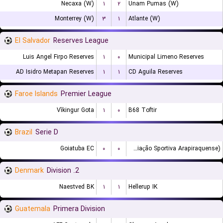
Necaxa (W)
۱
۲
Unam Pumas (W)
Monterrey (W)
۳
۱
Atlante (W)
El Salvador
Reserves League
Luis Angel Firpo Reserves
۱
۰
Municipal Limeno Reserves
AD Isidro Metapan Reserves
۱
۱
CD Aguila Reserves
Faroe Islands
Premier League
Víkingur Gota
۱
۰
B68 Toftir
Brazil
Serie D
Goiatuba EC
۰
۰
ASA (Agremiação Sportiva Arapiraquense)
Denmark
2. Division
Naestved BK
۱
۱
Hellerup IK
Guatemala
Primera Division