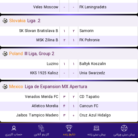
Veles Moscow
-
-
FK Leningradets
Slovakia
2. Liga
SK Slovan Bratislava B
۱
۲
Samorin
MSK Zilina B
۲
۱
FK Pohronie
Poland
III Liga, Group 2
Luzino
۱
۱
Baltyk Koszalin
KKS 1925 Kalisz
-
-
Unia Swarzedz
Mexico
Liga de Expansion MX Apertura
Venados Merida FC
۳
۲
CD Tapatio
Atletico Morelia
۴
۱
Cancun FC
Jaibos Tampico Madero
۳
۰
Cruz Azul Hidalgo
Slovakia
3. Liga
پیش بینی ورزشی
پیش بینی زنده
نتایج زنده
کازینو آنلاین
حساب کاربری