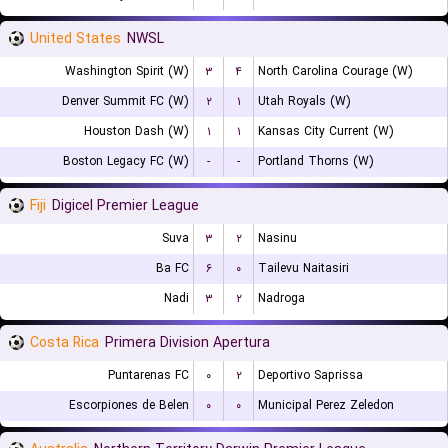
United States
NWSL
Washington Spirit (W)
۳
۴
North Carolina Courage (W)
Denver Summit FC (W)
۲
۱
Utah Royals (W)
Houston Dash (W)
۱
۱
Kansas City Current (W)
Boston Legacy FC (W)
-
-
Portland Thorns (W)
Fiji
Digicel Premier League
Suva
۳
۲
Nasinu
Ba FC
۶
۰
Tailevu Naitasiri
Nadi
۳
۲
Nadroga
Costa Rica
Primera Division Apertura
Puntarenas FC
۰
۲
Deportivo Saprissa
Escorpiones de Belen
۰
۰
Municipal Perez Zeledon