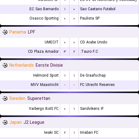
EC Sao Bernardo
۱
۰
Sao Caetano Futebol
Osasco Sporting
۰
۰
Paulista SP
Panama
LPF
UMECIT
۰
۰
CD Arabe Unido
CD Plaza Amador
۳
۲
Tauro F.C.
Netherlands
Eerste Divisie
Helmond Sport
۱
۱
De Graafschap
MVV Maastricht
-
-
FC Utrecht Reserves
Sweden
Superettan
Varbergs BoIS FC
۰
۱
Sandvikens IF
Japan
J2 League
Iwaki SC
۲
۱
Imabari FC