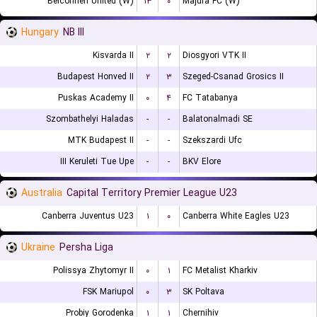
Belconnen United (W)
۱۳
۰
Majura FC (W)
Hungary
NB III
Kisvarda II
۲
۲
Diosgyori VTK II
Budapest Honved II
۲
۳
Szeged-Csanad Grosics II
Puskas Academy II
۰
۴
FC Tatabanya
Szombathelyi Haladas
-
-
Balatonalmadi SE
MTK Budapest II
-
-
Szekszardi Ufc
III Keruleti Tue Upe
-
-
BKV Elore
Australia
Capital Territory Premier League U23
Canberra Juventus U23
۱
۰
Canberra White Eagles U23
Ukraine
Persha Liga
Polissya Zhytomyr II
۰
۱
FC Metalist Kharkiv
FSK Mariupol
۰
۳
SK Poltava
Probiy Gorodenka
۱
۱
Chernihiv