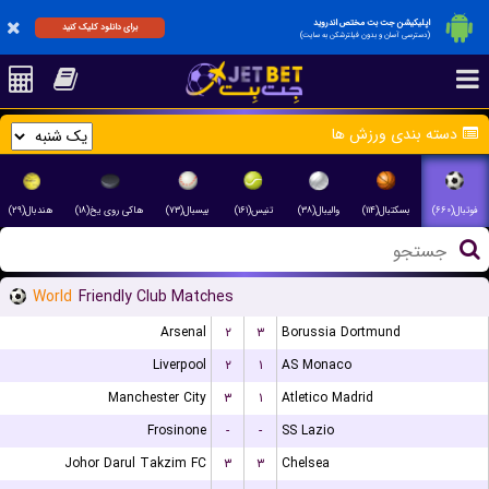
اپلیکیشن جت بت مختص اندروید
برای دانلود کلیک کنید
(دسترسی آسان و بدون فیلترشکن به سایت)
دسته بندی ورزش ها
فوتبال(۶۶۰)
بسکتبال(۱۱۴)
والیبال(۳۸)
تنیس(۱۶۱)
بیسبال(۷۳)
هاکی روی یخ(۱۸)
هندبال(۲۹)
World
Friendly Club Matches
Arsenal
۲
۳
Borussia Dortmund
Liverpool
۲
۱
AS Monaco
Manchester City
۳
۱
Atletico Madrid
Frosinone
-
-
SS Lazio
Johor Darul Takzim FC
۳
۳
Chelsea