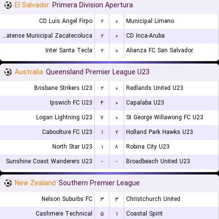
El Salvador
Primera Division Apertura
CD Luis Angel Firpo
۲
۰
Municipal Limeno
CD Platense Municipal Zacatecoluca
۲
۰
CD Inca-Aruba
Inter Santa Tecla
۲
۰
Alianza FC San Salvador
Australia
Queensland Premier League U23
Brisbane Strikers U23
۲
۰
Redlands United U23
Ipswich FC U23
۴
۰
Capalaba U23
Logan Lightning U23
۷
۰
St George Willawong FC U23
Caboolture FC U23
۱
۲
Holland Park Hawks U23
North Star U23
۱
۸
Robina City U23
Sunshine Coast Wanderers U23
-
-
Broadbeach United U23
New Zealand
Southern Premier League
Nelson Suburbs FC
۳
۳
Christchurch United
Cashmere Technical
۵
۱
Coastal Spirit