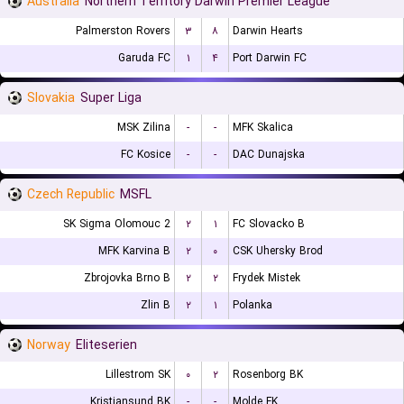
Australia
Northern Territory Darwin Premier League
Palmerston Rovers
۳
۸
Darwin Hearts
Garuda FC
۱
۴
Port Darwin FC
Slovakia
Super Liga
MSK Zilina
-
-
MFK Skalica
FC Kosice
-
-
DAC Dunajska
Czech Republic
MSFL
SK Sigma Olomouc 2
۲
۱
FC Slovacko B
MFK Karvina B
۲
۰
CSK Uhersky Brod
Zbrojovka Brno B
۲
۲
Frydek Mistek
Zlin B
۲
۱
Polanka
Norway
Eliteserien
Lillestrom SK
۰
۲
Rosenborg BK
Kristiansund BK
-
-
Molde FK