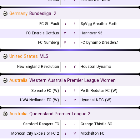
Germany
2. Bundesliga
FC St. Pauli
۱
۱
SpVgg Greuther Furth
FC Energie Cottbus
۳
۱
Hannover 96
FC Nurnberg
۳
۰
1.FC Dynamo Dresden
United States
MLS
New England Revolution
۰
۲
Houston Dynamo
Australia
Western Australia Premier League Women
Sorrento FC (W)
۱
۱
Perth Redstar FC (W)
UWA-Nedlands FC (W)
۰
۳
Hyundai NTC (W)
Australia
Queensland Premier League 2
Samford Rangers FC
۰
۰
Grange Thistle SC
Moreton City Excelsior FC 2
۱
۳
Mitchelton FC