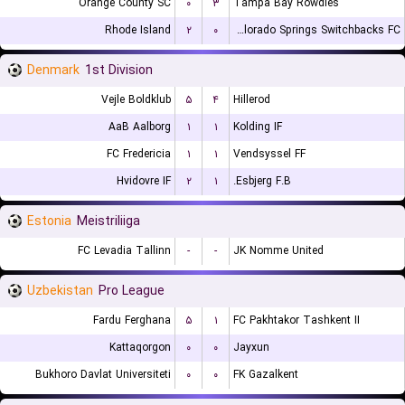
Orange County SC
۰
۳
Tampa Bay Rowdies
Rhode Island
۲
۰
Colorado Springs Switchbacks FC
Denmark
1st Division
Vejle Boldklub
۵
۴
Hillerod
AaB Aalborg
۱
۱
Kolding IF
FC Fredericia
۱
۱
Vendsyssel FF
Hvidovre IF
۲
۱
Esbjerg F.B.
Estonia
Meistriliiga
FC Levadia Tallinn
-
-
JK Nomme United
Uzbekistan
Pro League
Fardu Ferghana
۵
۱
FC Pakhtakor Tashkent II
Kattaqorgon
۰
۰
Jayxun
Bukhoro Davlat Universiteti
۰
۰
FK Gazalkent