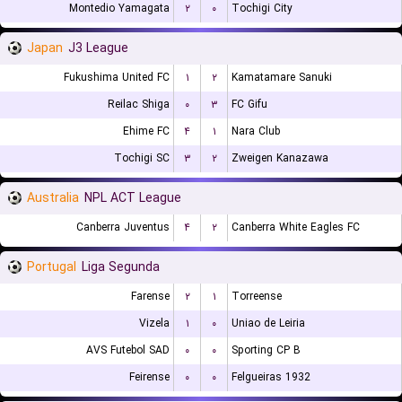
Montedio Yamagata
۲
۰
Tochigi City
Japan
J3 League
Fukushima United FC
۱
۲
Kamatamare Sanuki
Reilac Shiga
۰
۳
FC Gifu
Ehime FC
۴
۱
Nara Club
Tochigi SC
۳
۲
Zweigen Kanazawa
Australia
NPL ACT League
Canberra Juventus
۴
۲
Canberra White Eagles FC
Portugal
Liga Segunda
Farense
۲
۱
Torreense
Vizela
۱
۰
Uniao de Leiria
AVS Futebol SAD
۰
۰
Sporting CP B
Feirense
۰
۰
Felgueiras 1932