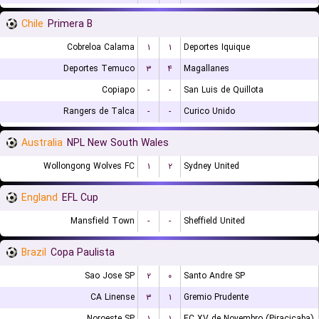
Chile
Primera B
Cobreloa Calama
۱
۱
Deportes Iquique
Deportes Temuco
۳
۴
Magallanes
Copiapo
-
-
San Luis de Quillota
Rangers de Talca
-
-
Curico Unido
Australia
NPL New South Wales
Wollongong Wolves FC
۱
۲
Sydney United
England
EFL Cup
Mansfield Town
-
-
Sheffield United
Brazil
Copa Paulista
Sao Jose SP
۲
۰
Santo Andre SP
CA Linense
۳
۱
Gremio Prudente
Noroeste SP
۱
۱
EC XV de Novembro (Piracicaba)