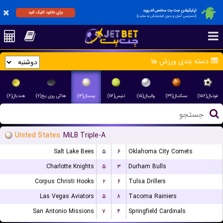
اپلیکیشن جت بت مختص اندروید
برای دانلود کلیک کنید
(دسترسی آسان و بدون فیلترشکن به سایت)
دسته بندی ورزش ها
فوتبال(۱۵۶)
بسکتبال(۳۹)
والیبال(۱۵)
تنیس(۱۱۶)
بیسبال(۱۳)
هاکی روی یخ(۷)
هندبال(۶)
United States
MiLB Triple-A
Salt Lake Bees
۵
۶
Oklahoma City Comets
Charlotte Knights
۵
۳
Durham Bulls
Corpus Christi Hooks
۲
۶
Tulsa Drillers
Las Vegas Aviators
۵
۸
Tacoma Rainiers
San Antonio Missions
۷
۴
Springfield Cardinals