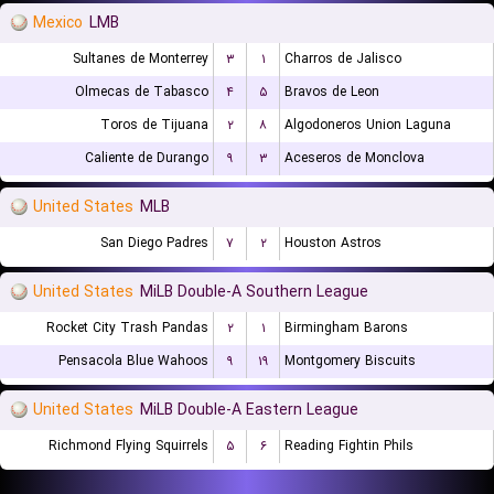
Mexico
LMB
Sultanes de Monterrey
۳
۱
Charros de Jalisco
Olmecas de Tabasco
۴
۵
Bravos de Leon
Toros de Tijuana
۲
۸
Algodoneros Union Laguna
Caliente de Durango
۹
۳
Aceseros de Monclova
United States
MLB
San Diego Padres
۷
۲
Houston Astros
United States
MiLB Double-A Southern League
Rocket City Trash Pandas
۲
۱
Birmingham Barons
Pensacola Blue Wahoos
۹
۱۹
Montgomery Biscuits
United States
MiLB Double-A Eastern League
Richmond Flying Squirrels
۵
۶
Reading Fightin Phils