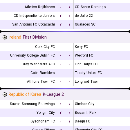
Atletico Rojiblanco
۰
۱
CD Santo Domingo
CD Independiente Juniors
۲
۰
22 de Julio
San Antonio FC Cotacachi
۲
۱
Gualaceo SC
Ireland
First Division
Cork City FC
-
-
Kerry FC
University College Dublin FC
-
-
Wexford FC
Bray Wanderers AFC
-
-
Finn Harps FC
Cobh Ramblers
-
-
Treaty United FC
Athlone Town FC
-
-
Longford Town
Republic of Korea
K-League 2
Suwon Samsung Bluewings
۱
۰
Gimhae City
Yongin City
۲
۰
Busan I. Park
Gyeongnam FC
۰
۱
Daegu FC