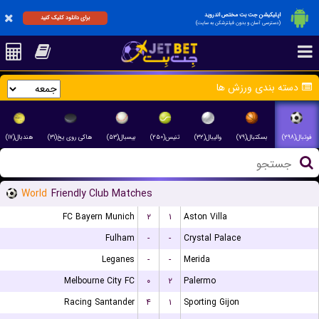
اپلیکیشن جت بت مختص اندروید
برای دانلود کلیک کنید
(دسترسی آسان و بدون فیلترشکن به سایت)
دسته بندی ورزش ها
فوتبال(۲۹۸)
بسکتبال(۷۹)
والیبال(۳۲)
تنیس(۲۵۰)
بیسبال(۵۳)
هاکی روی یخ(۳۱)
هندبال(۱۷)
World
Friendly Club Matches
FC Bayern Munich
۲
۱
Aston Villa
Fulham
-
-
Crystal Palace
Leganes
-
-
Merida
Melbourne City FC
۰
۲
Palermo
Racing Santander
۴
۱
Sporting Gijon