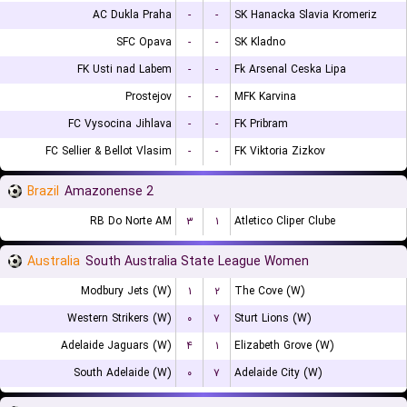
AC Dukla Praha
-
-
SK Hanacka Slavia Kromeriz
SFC Opava
-
-
SK Kladno
FK Usti nad Labem
-
-
Fk Arsenal Ceska Lipa
Prostejov
-
-
MFK Karvina
FC Vysocina Jihlava
-
-
FK Pribram
FC Sellier & Bellot Vlasim
-
-
FK Viktoria Zizkov
Brazil
Amazonense 2
RB Do Norte AM
۳
۱
Atletico Cliper Clube
Australia
South Australia State League Women
Modbury Jets (W)
۱
۲
The Cove (W)
Western Strikers (W)
۰
۷
Sturt Lions (W)
Adelaide Jaguars (W)
۴
۱
Elizabeth Grove (W)
South Adelaide (W)
۰
۷
Adelaide City (W)