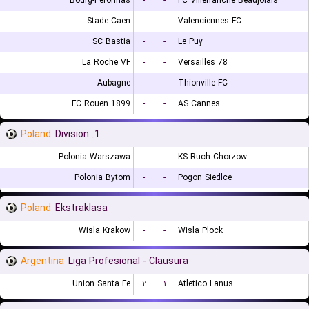
Bourg-Peronnas
-
-
FC Villefranche Beaujolais
Stade Caen
-
-
Valenciennes FC
SC Bastia
-
-
Le Puy
La Roche VF
-
-
Versailles 78
Aubagne
-
-
Thionville FC
FC Rouen 1899
-
-
AS Cannes
Poland
1. Division
Polonia Warszawa
-
-
KS Ruch Chorzow
Polonia Bytom
-
-
Pogon Siedlce
Poland
Ekstraklasa
Wisla Krakow
-
-
Wisla Plock
Argentina
Liga Profesional - Clausura
Union Santa Fe
۲
۱
Atletico Lanus