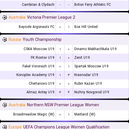
Cambrian & Clydach
-
-
Briton Ferry Athletic FC
Australia
Victoria Premier League 2
Bayside Argonauts FC
۰
۱
Box Hill United
Russia
Youth Championship
CSKA Moscow U19
۱
۰
Dinamo Makhachkala U19
FK Rostov U19
۱
۰
Zenit U19
Fakel Voronezh U19
۰
۱
Spartak Moscow U19
Konoplev Academy U19
۱
۳
Krasnodar U19
Chertanovo U19
۰
۰
Rubin Kazan U19
Almaz Antey U19
۳
۴
Nizhny Novgorod U19
Australia
Northern NSW Premier League Women
Broadmeadow Magic (W)
۰
۱
Maitland (W)
Europe
UEFA Champions League Women Qualification