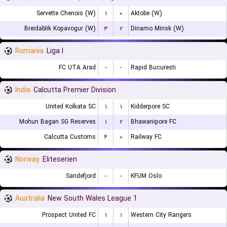
Servette Chenois (W)
۱
۰
Aktobe (W)
Breidablik Kopavogur (W)
۳
۲
Dinamo Minsk (W)
Romania
Liga I
FC UTA Arad
-
-
Rapid Bucuresti
India
Calcutta Premier Division
United Kolkata SC
۱
۱
Kidderpore SC
Mohun Bagan SG Reserves
۱
۲
Bhawanipore FC
Calcutta Customs
۴
۰
Railway FC
Norway
Eliteserien
Sandefjord
-
-
KFUM Oslo
Australia
New South Wales League 1
Prospect United FC
۱
۱
Western City Rangers