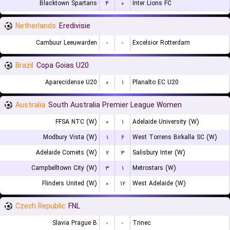
Blacktown Spartans
۴
۰
Inter Lions FC
Netherlands
Eredivisie
Cambuur Leeuwarden
-
-
Excelsior Rotterdam
Brazil
Copa Goias U20
Aparecidense U20
۰
۱
Planalto EC U20
Australia
South Australia Premier League Women
FFSA NTC (W)
۰
۱
Adelaide University (W)
Modbury Vista (W)
۱
۶
West Torrens Birkalla SC (W)
Adelaide Comets (W)
۲
۳
Salisbury Inter (W)
Campbelltown City (W)
۳
۱
Metrostars (W)
Flinders United (W)
۰
۱۲
West Adelaide (W)
Czech Republic
FNL
Slavia Prague B
-
-
Trinec