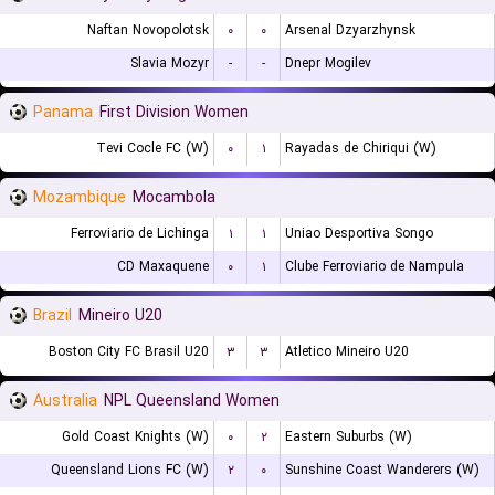
Naftan Novopolotsk
۰
۰
Arsenal Dzyarzhynsk
Slavia Mozyr
-
-
Dnepr Mogilev
Panama
First Division Women
Tevi Cocle FC (W)
۰
۱
Rayadas de Chiriqui (W)
Mozambique
Mocambola
Ferroviario de Lichinga
۱
۱
Uniao Desportiva Songo
CD Maxaquene
۰
۱
Clube Ferroviario de Nampula
Brazil
Mineiro U20
Boston City FC Brasil U20
۳
۳
Atletico Mineiro U20
Australia
NPL Queensland Women
Gold Coast Knights (W)
۰
۲
Eastern Suburbs (W)
Queensland Lions FC (W)
۲
۰
Sunshine Coast Wanderers (W)