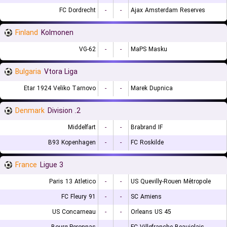
FC Dordrecht
-
-
Ajax Amsterdam Reserves
Finland
Kolmonen
VG-62
-
-
MaPS Masku
Bulgaria
Vtora Liga
Etar 1924 Veliko Tarnovo
-
-
Marek Dupnica
Denmark
2. Division
Middelfart
-
-
Brabrand IF
B93 Kopenhagen
-
-
FC Roskilde
France
Ligue 3
Paris 13 Atletico
-
-
US Quevilly-Rouen Métropole
FC Fleury 91
-
-
SC Amiens
US Concarneau
-
-
Orleans US 45