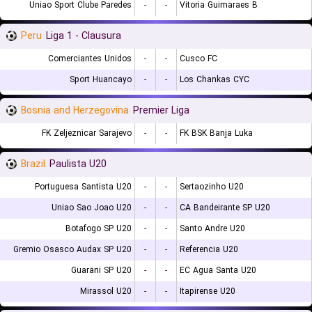
Uniao Sport Clube Paredes
-
-
Vitoria Guimaraes B
Peru
Liga 1 - Clausura
Comerciantes Unidos
-
-
Cusco FC
Sport Huancayo
-
-
Los Chankas CYC
Bosnia and Herzegovina
Premier Liga
FK Zeljeznicar Sarajevo
-
-
FK BSK Banja Luka
Brazil
Paulista U20
Portuguesa Santista U20
-
-
Sertaozinho U20
Uniao Sao Joao U20
-
-
CA Bandeirante SP U20
Botafogo SP U20
-
-
Santo Andre U20
Gremio Osasco Audax SP U20
-
-
Referencia U20
Guarani SP U20
-
-
EC Agua Santa U20
Mirassol U20
-
-
Itapirense U20