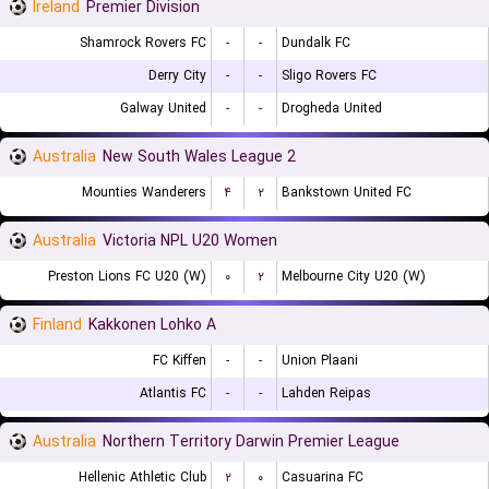
Ireland
Premier Division
Shamrock Rovers FC
-
-
Dundalk FC
Derry City
-
-
Sligo Rovers FC
Galway United
-
-
Drogheda United
Australia
New South Wales League 2
Mounties Wanderers
۴
۲
Bankstown United FC
Australia
Victoria NPL U20 Women
Preston Lions FC U20 (W)
۰
۲
Melbourne City U20 (W)
Finland
Kakkonen Lohko A
FC Kiffen
-
-
Union Plaani
Atlantis FC
-
-
Lahden Reipas
Australia
Northern Territory Darwin Premier League
Hellenic Athletic Club
۲
۰
Casuarina FC