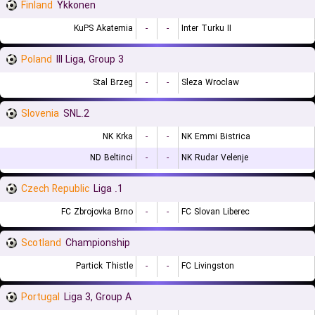
Finland
Ykkonen
KuPS Akatemia
-
-
Inter Turku II
Poland
III Liga, Group 3
Stal Brzeg
-
-
Sleza Wroclaw
Slovenia
2.SNL
NK Krka
-
-
NK Emmi Bistrica
ND Beltinci
-
-
NK Rudar Velenje
Czech Republic
1. Liga
FC Zbrojovka Brno
-
-
FC Slovan Liberec
Scotland
Championship
Partick Thistle
-
-
FC Livingston
Portugal
Liga 3, Group A