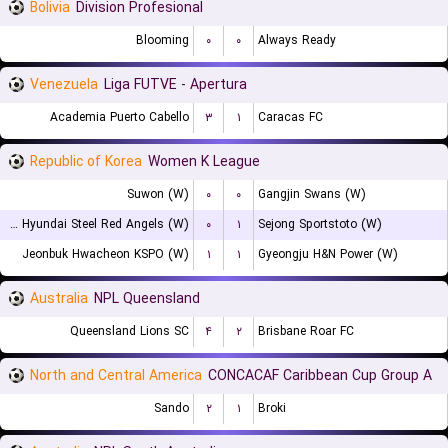
Bolivia
Division Profesional
Blooming
۰
۰
Always Ready
Venezuela
Liga FUTVE - Apertura
Academia Puerto Cabello
۳
۱
Caracas FC
Republic of Korea
Women K League
Suwon (W)
۰
۰
Gangjin Swans (W)
Incheon Hyundai Steel Red Angels (W)
۰
۱
Sejong Sportstoto (W)
Jeonbuk Hwacheon KSPO (W)
۱
۱
Gyeongju H&N Power (W)
Australia
NPL Queensland
Queensland Lions SC
۴
۲
Brisbane Roar FC
North and Central America
CONCACAF Caribbean Cup Group A
Sando
۲
۱
Broki