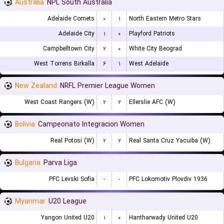
Australia
NPL South Australia
Adelaide Comets
۰
۱
North Eastern Metro Stars
Adelaide City
۱
۰
Playford Patriots
Campbelltown City
۲
۰
White City Beograd
West Torrens Birkalla
۶
۱
West Adelaide
New Zealand
NRFL Premier League Women
West Coast Rangers (W)
۲
۲
Ellerslie AFC (W)
Bolivia
Campeonato Integracion Women
Real Potosi (W)
۲
۲
Real Santa Cruz Yacuiba (W)
Bulgaria
Parva Liga
PFC Levski Sofia
-
-
PFC Lokomotiv Plovdiv 1936
Myanmar
U20 League
Yangon United U20
۱
۰
Hantharwady United U20