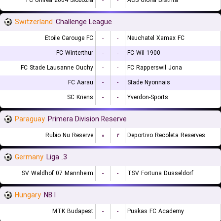
FC Unirea 2004 Slobozia
-
-
ACS Gloria Bistrita
Switzerland
Challenge League
Etoile Carouge FC
-
-
Neuchatel Xamax FC
FC Winterthur
-
-
FC Wil 1900
FC Stade Lausanne Ouchy
-
-
FC Rapperswil Jona
FC Aarau
-
-
Stade Nyonnais
SC Kriens
-
-
Yverdon-Sports
Paraguay
Primera Division Reserve
Rubio Nu Reserve
۰
۲
Deportivo Recoleta Reserves
Germany
3. Liga
SV Waldhof 07 Mannheim
-
-
TSV Fortuna Dusseldorf
Hungary
NB I
MTK Budapest
-
-
Puskas FC Academy