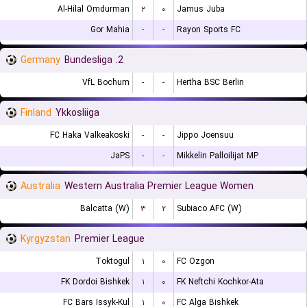
Al-Hilal Omdurman
۲
۰
Jamus Juba
Gor Mahia
-
-
Rayon Sports FC
Germany
2. Bundesliga
VfL Bochum
-
-
Hertha BSC Berlin
Finland
Ykkosliiga
FC Haka Valkeakoski
-
-
Jippo Joensuu
JaPS
-
-
Mikkelin Palloilijat MP
Australia
Western Australia Premier League Women
Balcatta (W)
۳
۲
Subiaco AFC (W)
Kyrgyzstan
Premier League
Toktogul
۱
۰
FC Ozgon
FK Dordoi Bishkek
۱
۰
FK Neftchi Kochkor-Ata
FC Bars Issyk-Kul
۱
۰
FC Alga Bishkek