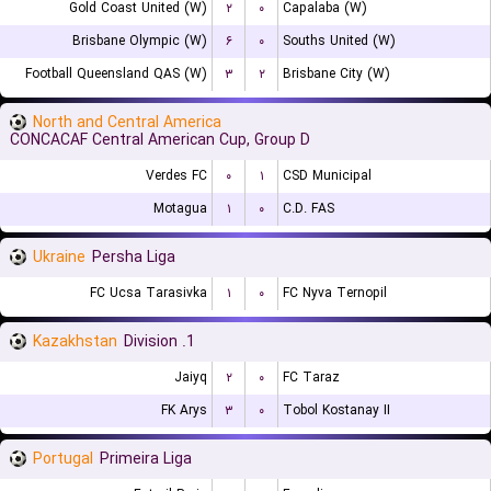
Gold Coast United (W)
۲
۰
Capalaba (W)
Brisbane Olympic (W)
۶
۰
Souths United (W)
Football Queensland QAS (W)
۳
۲
Brisbane City (W)
North and Central America
CONCACAF Central American Cup, Group D
Verdes FC
۰
۱
CSD Municipal
Motagua
۱
۰
C.D. FAS
Ukraine
Persha Liga
FC Ucsa Tarasivka
۱
۰
FC Nyva Ternopil
Kazakhstan
1. Division
Jaiyq
۲
۰
FC Taraz
FK Arys
۳
۰
Tobol Kostanay II
Portugal
Primeira Liga