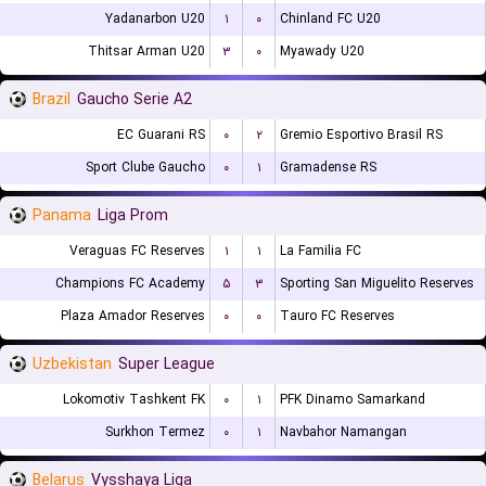
Yadanarbon U20
۱
۰
Chinland FC U20
Thitsar Arman U20
۳
۰
Myawady U20
Brazil
Gaucho Serie A2
EC Guarani RS
۰
۲
Gremio Esportivo Brasil RS
Sport Clube Gaucho
۰
۱
Gramadense RS
Panama
Liga Prom
Veraguas FC Reserves
۱
۱
La Familia FC
Champions FC Academy
۵
۳
Sporting San Miguelito Reserves
Plaza Amador Reserves
۰
۰
Tauro FC Reserves
Uzbekistan
Super League
Lokomotiv Tashkent FK
۰
۱
PFK Dinamo Samarkand
Surkhon Termez
۰
۱
Navbahor Namangan
Belarus
Vysshaya Liga