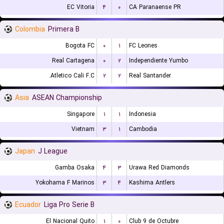
EC Vitoria
۴
۰
CA Paranaense PR
Colombia
Primera B
Bogota FC
۰
۱
FC Leones
Real Cartagena
۰
۲
Independiente Yumbo
Atletico Cali F.C.
۲
۲
Real Santander
Asia
ASEAN Championship
Singapore
۱
۱
Indonesia
Vietnam
۳
۱
Cambodia
Japan
J League
Gamba Osaka
۴
۳
Urawa Red Diamonds
Yokohama F Marinos
۳
۴
Kashima Antlers
Ecuador
Liga Pro Serie B
El Nacional Quito
۱
۰
Club 9 de Octubre