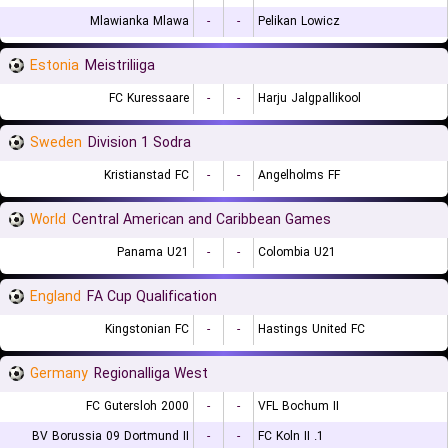
Mlawianka Mlawa
-
-
Pelikan Lowicz
Estonia
Meistriliiga
FC Kuressaare
-
-
Harju Jalgpallikool
Sweden
Division 1 Sodra
Kristianstad FC
-
-
Angelholms FF
World
Central American and Caribbean Games
Panama U21
-
-
Colombia U21
England
FA Cup Qualification
Kingstonian FC
-
-
Hastings United FC
Germany
Regionalliga West
FC Gutersloh 2000
-
-
VFL Bochum II
BV Borussia 09 Dortmund II
-
-
1. FC Koln II