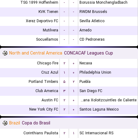
TSG 1899 Hoffenheim
-
-
Borussia Monchengladbach
KVK Tienen
-
-
RWDM Brussels
Xerez Deportivo FC
-
-
Sevilla Atletico
Mutilvera
-
-
Arnedo
Socuellamos
-
-
CD Pedroneras
North and Central America
CONCACAF Leagues Cup
Chicago Fire
۲
۰
Necaxa
Cruz Azul
۱
۰
Philadelphia Union
Portland Timbers
۵
۲
Puebla
Club America
۳
۱
San Diego FC
Austin FC
۲
۰
Club Tijuana Xoloitzcuintles de Caliente
New York City FC
۲
۰
Santos Laguna Mexico
Brazil
Copa do Brasil
Corinthians Paulista
۲
۱
SC Internacional RS