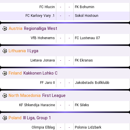
FC Hlucin
-
-
FK Bohumin
1. FC Karlovy Vary
-
-
Sokol Hostoun
Austria
Regionalliga West
VfB Hohenems
-
-
FC Lustenau 07
Lithuania
I Lyga
Lietava Jonava
-
-
FK Ekranas
Finland
Kakkonen Lohko C
FF Jaro II
-
-
Jakobstads Bollklubb
North Macedonia
First League
KF Shkendija Haracine
-
-
FK Sileks
Poland
III Liga, Group 1
Olimpia Elblag
-
-
Polonia Lidzbark