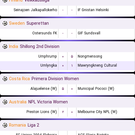
Finland
Veikkausliiga
Seinajoen Jalkapallokerho
-
-
IF Gnistan Helsinki
Sweden
Superettan
Ostersunds FK
-
-
GIF Sundsvall
India
Shillong 2nd Division
Umphrump
۰
۵
Nongmensong
Umlyngka
۰
۱
Mawryngkneng Cultural
Costa Rica
Primera Division Women
Alajuelense (W)
۵
۰
Municipal Pococi (W)
Australia
NPL Victoria Women
Preston Lions (W)
۲
۰
Melbourne City NPL (W)
Romania
Liga 2