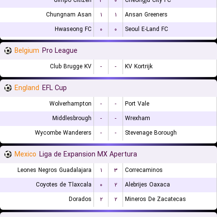
Gimpo Citizen
۳
۰
Cheongju City FC
Chungnam Asan
۱
۱
Ansan Greeners
Hwaseong FC
۰
۰
Seoul E-Land FC
Belgium
Pro League
Club Brugge KV
-
-
KV Kortrijk
England
EFL Cup
Wolverhampton
-
-
Port Vale
Middlesbrough
-
-
Wrexham
Wycombe Wanderers
-
-
Stevenage Borough
Mexico
Liga de Expansion MX Apertura
Leones Negros Guadalajara
۱
۳
Correcaminos
Coyotes de Tlaxcala
۰
۲
Alebrijes Oaxaca
Dorados
۲
۲
Mineros De Zacatecas