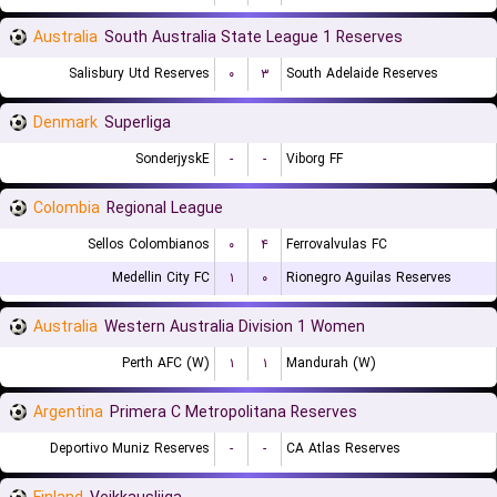
Australia
South Australia State League 1 Reserves
Salisbury Utd Reserves
۰
۳
South Adelaide Reserves
Denmark
Superliga
SonderjyskE
-
-
Viborg FF
Colombia
Regional League
Sellos Colombianos
۰
۴
Ferrovalvulas FC
Medellin City FC
۱
۰
Rionegro Aguilas Reserves
Australia
Western Australia Division 1 Women
Perth AFC (W)
۱
۱
Mandurah (W)
Argentina
Primera C Metropolitana Reserves
Deportivo Muniz Reserves
-
-
CA Atlas Reserves