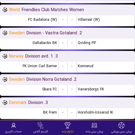
World
Friendlies Club Matches Women
FC Badalona (W)
-
-
Villarreal (W)
Sweden
2. Division - Vastra Gotaland
Galtabacks BK
-
-
Qviding FIF
Norway
3. Division avd. 1
FK Union Carl Berner
-
-
Konnerud
Sweden
2. Division Norra Gotaland
Skara FC
-
-
Vanersborgs FK
Denmark
3. Division
BK Frem
-
-
Horsholm-Usserod IK
Sweden
Damallsvenskan
پیش بینی ورزشی
پیش بینی زنده
نتایج زنده
کازینو آنلاین
حساب کاربری