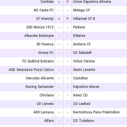
Cordoba
۰
۴
Union Deportiva Almeria
AD Ceuta FC
-
-
Malaga CF
CF Intercity
۲
۴
Villarreal CF B
SSD Monza 1912
-
-
Padova
Albacete Balompie
-
-
Eldense
SD Huesca
-
-
Andorra CF
Girona FC
-
-
CE Sabadell
FC Sudtirol Bolzano
-
-
Virtus Verona
ASD Seravezza Pozzi Calcio
-
-
Sestri Levante
Hercules Alicante
-
-
Castellon
Racing Santander
-
-
Deportivo Alaves
Chiclana
-
-
Xerez CD
UD Llanera
-
-
CD Lealtad
AEK Larnaca
-
-
Karmiotissa Pano Polemidion
Alfaro
-
-
CD Tudelano