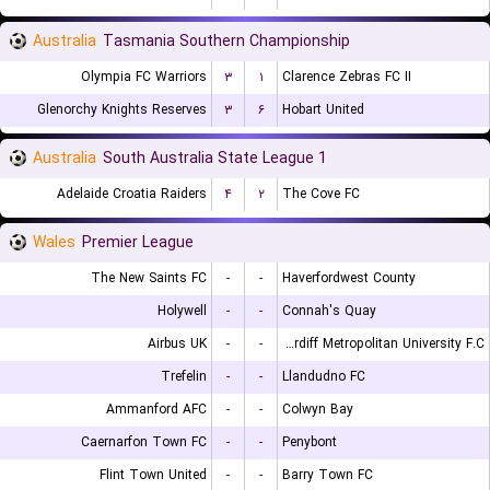
Australia
Tasmania Southern Championship
Olympia FC Warriors
۳
۱
Clarence Zebras FC II
Glenorchy Knights Reserves
۳
۶
Hobart United
Australia
South Australia State League 1
Adelaide Croatia Raiders
۴
۲
The Cove FC
Wales
Premier League
The New Saints FC
-
-
Haverfordwest County
Holywell
-
-
Connah's Quay
Airbus UK
-
-
Cardiff Metropolitan University F.C.
Trefelin
-
-
Llandudno FC
Ammanford AFC
-
-
Colwyn Bay
Caernarfon Town FC
-
-
Penybont
Flint Town United
-
-
Barry Town FC