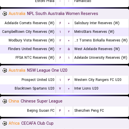
Estoril Praia
-
-
Famalicao
Australia
NPL South Australia Women Reserves
Adelaide Comets Reserves (W)
۶
۰
Salisbury Inter Reserves (W)
Campbelltown City Reserves (W)
۱
۲
MetroStars Reserves (W)
Modbury Vista Reserves (W)
۲
۰
West Torrens Birkalla Reserves (W)
Flinders United Reserves (W)
۲
۵
West Adelaide Reserves (W)
FFSA NTC Reserves (W)
۶
۱
Adelaide University Reserves (W)
Australia
NSW League One U20
Prospect United U20
۱
۳
Western City Rangers FC U20
Blacktown Spartans U20
۷
۰
Inter Lions U20
China
Chinese Super League
Beijing Guoan FC
۴
۰
Shenzhen Peng FC
Africa
CECAFA Club Cup