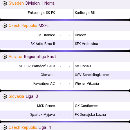
Sweden
Division 1 Norra
Enkopings SK FK
-
-
Karlbergs BK
Czech Republic
MSFL
SK Hranice
-
-
Unicov
SK Artis Brno II
-
-
SFK Vrchovina
Austria
Regionalliga East
SC ESV Parndorf 1919
-
-
SV Donau
Oberwart
-
-
USV Scheiblingkirchen
Favoritner AC
-
-
Wiener Viktoria
Slovakia
3. Liga
MSK Senec
-
-
OK Castkovce
Spartak Myjava
-
-
FK Dunajska Luzna
Czech Republic
4. Liga