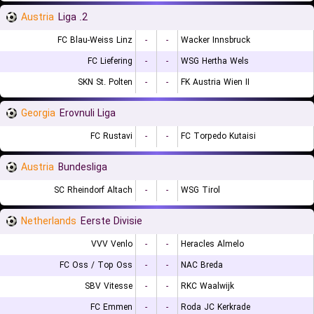
Austria
2. Liga
FC Blau-Weiss Linz
-
-
Wacker Innsbruck
FC Liefering
-
-
WSG Hertha Wels
SKN St. Polten
-
-
FK Austria Wien II
Georgia
Erovnuli Liga
FC Rustavi
-
-
FC Torpedo Kutaisi
Austria
Bundesliga
SC Rheindorf Altach
-
-
WSG Tirol
Netherlands
Eerste Divisie
VVV Venlo
-
-
Heracles Almelo
FC Oss / Top Oss
-
-
NAC Breda
SBV Vitesse
-
-
RKC Waalwijk
FC Emmen
-
-
Roda JC Kerkrade