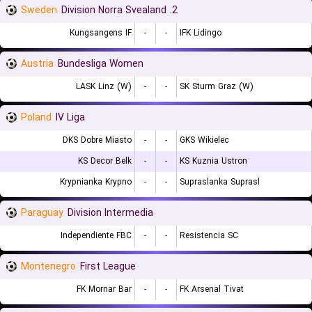
Sweden
2. Division Norra Svealand
Kungsangens IF
-
-
IFK Lidingo
Austria
Bundesliga Women
LASK Linz (W)
-
-
SK Sturm Graz (W)
Poland
IV Liga
DKS Dobre Miasto
-
-
GKS Wikielec
KS Decor Belk
-
-
KS Kuznia Ustron
Krypnianka Krypno
-
-
Supraslanka Suprasl
Paraguay
Division Intermedia
Independiente FBC
-
-
Resistencia SC
Montenegro
First League
FK Mornar Bar
-
-
FK Arsenal Tivat