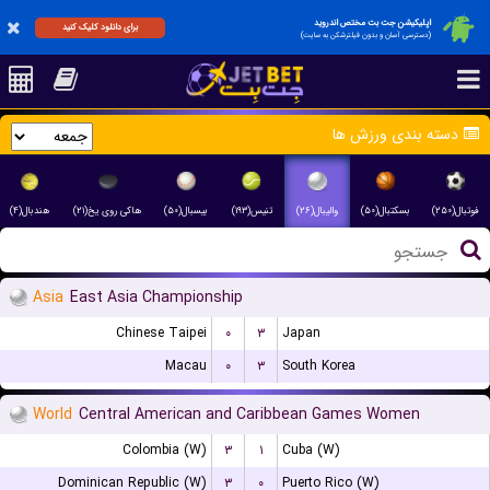
اپلیکیشن جت بت مختص اندروید
برای دانلود کلیک کنید
(دسترسی آسان و بدون فیلترشکن به سایت)
دسته بندی ورزش ها
فوتبال(۲۵۰)
بسکتبال(۵۰)
والیبال(۲۶)
تنیس(۱۹۳)
بیسبال(۵۰)
هاکی روی یخ(۲۱)
هندبال(۴)
Asia
East Asia Championship
Chinese Taipei
۰
۳
Japan
Macau
۰
۳
South Korea
World
Central American and Caribbean Games Women
Colombia (W)
۳
۱
Cuba (W)
Dominican Republic (W)
۳
۰
Puerto Rico (W)