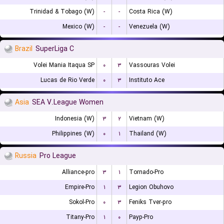
Trinidad & Tobago (W)
-
-
Costa Rica (W)
Mexico (W)
-
-
Venezuela (W)
Brazil
SuperLiga C
Volei Mania Itaqua SP
۰
۳
Vassouras Volei
Lucas de Rio Verde
۰
۳
Instituto Ace
Asia
SEA V.League Women
Indonesia (W)
۳
۲
Vietnam (W)
Philippines (W)
۰
۱
Thailand (W)
Russia
Pro League
Alliance-pro
۳
۱
Tornado-Pro
Empire-Pro
۱
۳
Legion Obuhovo
Sokol-Pro
۰
۳
Feniks Tver-pro
Titany-Pro
۱
۰
Payp-Pro