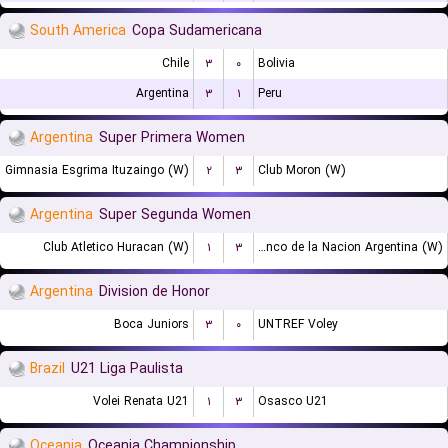
South America
Copa Sudamericana
Chile
۳
۰
Bolivia
Argentina
۳
۱
Peru
Argentina
Super Primera Women
Gimnasia Esgrima Ituzaingo (W)
۲
۳
Club Moron (W)
Argentina
Super Segunda Women
Club Atletico Huracan (W)
۱
۳
Banco de la Nacion Argentina (W)
Argentina
Division de Honor
Boca Juniors
۳
۰
UNTREF Voley
Brazil
U21 Liga Paulista
Volei Renata U21
۱
۳
Osasco U21
Oceania
Oceania Championship