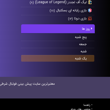
لیگ آف لجندز (League of Legend)
(۸)
بازی رایانه ای بسکتبال
(۱۱۱)
بازی دوتا
(۱۶)
روز ها
پنج شنبه
جمعه
شنبه
یک شنبه
معتبر‌ترین سایت پیش بینی‌ فوتبال شرطی در
راهنما
بونوس های ویژه