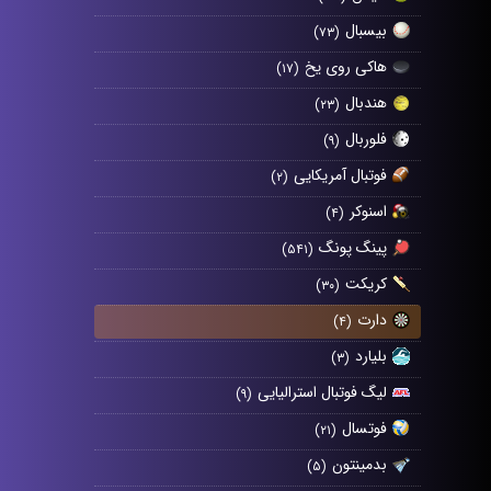
بیسبال
(۷۳)
هاکی روی یخ
(۱۷)
هندبال
(۲۳)
فلوربال
(۹)
فوتبال آمریکایی
(۲)
اسنوکر
(۴)
پینگ پونگ
(۵۴۱)
کریکت
(۳۰)
دارت
(۴)
بلیارد
(۳)
لیگ فوتبال استرالیایی
(۹)
فوتسال
(۲۱)
بدمینتون
(۵)