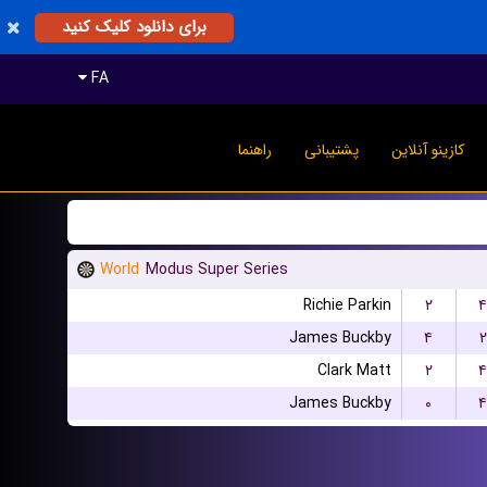
برای دانلود کلیک کنید
FA
کازینو آنلاین
پشتیبانی
راهنما
World
Modus Super Series
Richie Parkin
۲
۴
James Buckby
۴
۲
Clark Matt
۲
۴
James Buckby
۰
۴