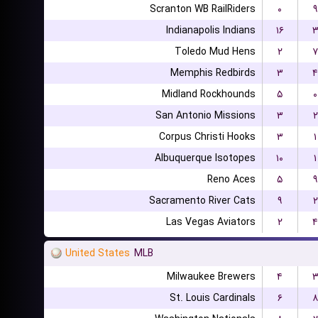
Scranton WB RailRiders
۰
۹
Indianapolis Indians
۱۶
Toledo Mud Hens
۲
۷
Memphis Redbirds
۳
۴
Midland Rockhounds
۵
۰
San Antonio Missions
۳
۲
Corpus Christi Hooks
۳
۱
Albuquerque Isotopes
۱۰
۱
Reno Aces
۵
۹
Sacramento River Cats
۹
۲
Las Vegas Aviators
۲
۴
United States
MLB
Milwaukee Brewers
۴
St. Louis Cardinals
۶
۸