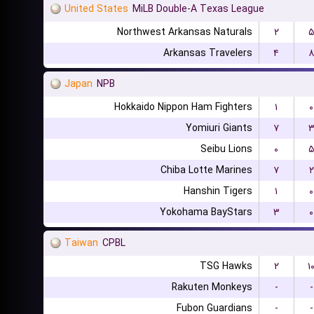
United States
MiLB Double-A Texas League
Northwest Arkansas Naturals
۲
۵
Arkansas Travelers
۴
۸
Japan
NPB
Hokkaido Nippon Ham Fighters
۱
۰
Yomiuri Giants
۷
Seibu Lions
۰
۵
Chiba Lotte Marines
۷
۲
Hanshin Tigers
۱
۰
Yokohama BayStars
۳
۰
Taiwan
CPBL
TSG Hawks
۲
۱
Rakuten Monkeys
-
-
Fubon Guardians
-
-