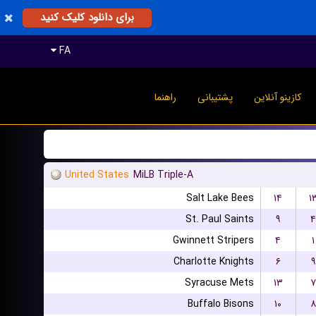
برای دانلود کلیک کنید
FA
کازینو آنلاین
پشتیبانی
راهنما
United States
MiLB Triple-A
Salt Lake Bees
۱۴
۱
St. Paul Saints
۹
۴
Gwinnett Stripers
۴
۱
Charlotte Knights
۶
۹
Syracuse Mets
۱۳
۷
Buffalo Bisons
۱۰
۸