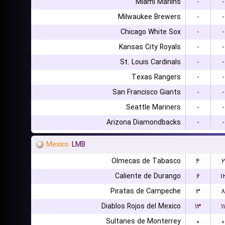
Miami Marlins
-
-
Milwaukee Brewers
-
-
Chicago White Sox
-
-
Kansas City Royals
-
-
St. Louis Cardinals
-
-
Texas Rangers
-
-
San Francisco Giants
-
-
Seattle Mariners
-
-
Arizona Diamondbacks
-
-
Mexico
LMB
Olmecas de Tabasco
۴
۲
Caliente de Durango
۶
۱
Piratas de Campeche
۳
۸
Diablos Rojos del Mexico
۱۳
۱۱
Sultanes de Monterrey
۰
۰