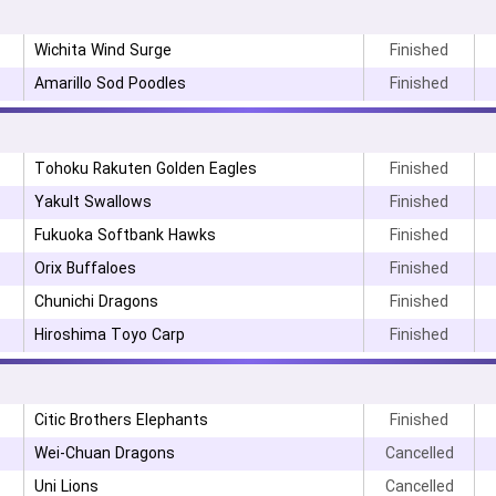
Wichita Wind Surge
Finished
Amarillo Sod Poodles
Finished
Tohoku Rakuten Golden Eagles
Finished
۳
Yakult Swallows
Finished
Fukuoka Softbank Hawks
Finished
Orix Buffaloes
Finished
Chunichi Dragons
Finished
Hiroshima Toyo Carp
Finished
۰
Citic Brothers Elephants
Finished
Wei-Chuan Dragons
Cancelled
Uni Lions
Cancelled