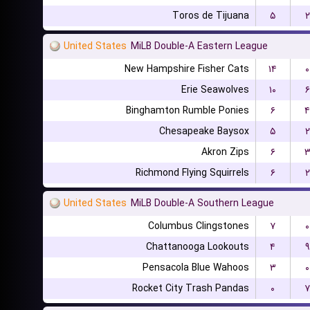
Toros de Tijuana
۵
۲
United States
MiLB Double-A Eastern League
New Hampshire Fisher Cats
۱۴
۰
Erie Seawolves
۱۰
۶
Binghamton Rumble Ponies
۶
۴
Chesapeake Baysox
۵
۲
Akron Zips
۶
Richmond Flying Squirrels
۶
۲
United States
MiLB Double-A Southern League
Columbus Clingstones
۷
۰
Chattanooga Lookouts
۴
۹
Pensacola Blue Wahoos
۳
۰
Rocket City Trash Pandas
۰
۷