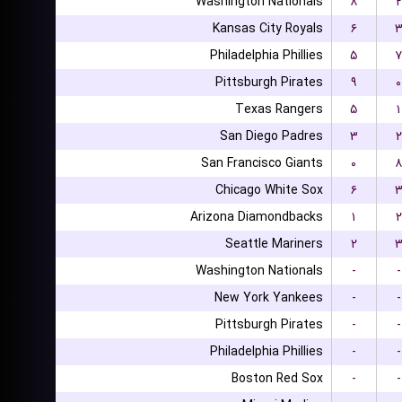
Washington Nationals
۸
۲
Kansas City Royals
۶
Philadelphia Phillies
۵
۷
Pittsburgh Pirates
۹
۰
Texas Rangers
۵
۱
San Diego Padres
۳
۲
San Francisco Giants
۰
۸
Chicago White Sox
۶
Arizona Diamondbacks
۱
۲
Seattle Mariners
۲
Washington Nationals
-
-
New York Yankees
-
-
Pittsburgh Pirates
-
-
Philadelphia Phillies
-
-
Boston Red Sox
-
-