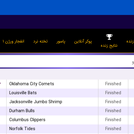
نده
پوکر آنلاین
پاسور
تخته نرد
انفجار ورژن ۱
نتایج زنده
۳
Oklahoma City Comets
Finished
Louisville Bats
Finished
Jacksonville Jumbo Shrimp
Finished
Durham Bulls
Finished
Columbus Clippers
Finished
Norfolk Tides
Finished