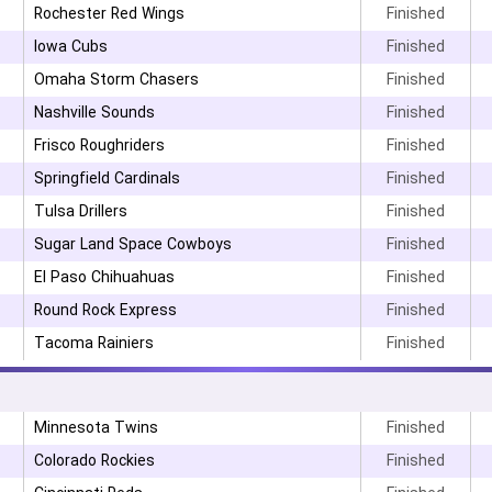
Rochester Red Wings
Finished
۳
Iowa Cubs
Finished
Omaha Storm Chasers
Finished
Nashville Sounds
Finished
Frisco Roughriders
Finished
Springfield Cardinals
Finished
Tulsa Drillers
Finished
Sugar Land Space Cowboys
Finished
El Paso Chihuahuas
Finished
Round Rock Express
Finished
Tacoma Rainiers
Finished
۳
Minnesota Twins
Finished
Colorado Rockies
Finished