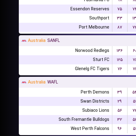
Tasmania FC
۹۸
۸
Essendon Reserves
۷۵
۷
Southport
۳۳
۱۳
Port Melbourne
۸۷
۷
Australia
SANFL
Norwood Redlegs
۱۳۶
۶
Sturt FC
۱۲۵
۷
Glenelg FC Tigers
۷۶
۷
Australia
WAFL
Perth Demons
۳۹
۵
Swan Districts
۲۹
۵
Subiaco Lions
۵۶
۷
South Fremantle Bulldogs
۳۲
۵
West Perth Falcons
۹۶
۵