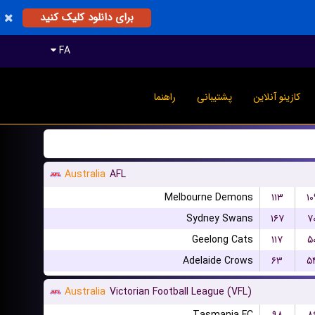
برای دانلود کلیک کنید
FA
کازینو آنلاین
پشتیبانی
راهنما
Australia
AFL
Melbourne Demons
۱۱۳
۱۰
Sydney Swans
۱۶۷
۷
Geelong Cats
۱۱۷
۵
Adelaide Crows
۶۳
۵
Australia
Victorian Football League (VFL)