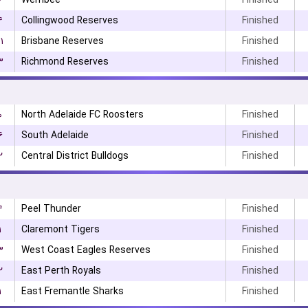
۶
Werribee
Finished
۴
Collingwood Reserves
Finished
۱
Brisbane Reserves
Finished
۳
Richmond Reserves
Finished
۰
North Adelaide FC Roosters
Finished
۶
South Adelaide
Finished
۲
Central District Bulldogs
Finished
۴
Peel Thunder
Finished
۱
Claremont Tigers
Finished
۳
West Coast Eagles Reserves
Finished
۲
East Perth Royals
Finished
۱
East Fremantle Sharks
Finished