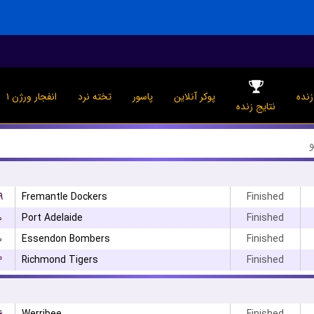
نده
پوکر آنلاین
پاسور
تخته نرد
انفجار ورژن ۱
نتایج زنده
۹
Fremantle Dockers
Finished
۰
Port Adelaide
Finished
۰
Essendon Bombers
Finished
۴
Richmond Tigers
Finished