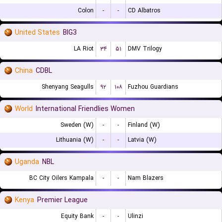
Colon
-
-
CD Albatros
United States
BIG3
LA Riot
۳۴
۵۱
DMV Trilogy
China
CDBL
Shenyang Seagulls
۹۲
۱۰۸
Fuzhou Guardians
World
International Friendlies Women
Sweden (W)
-
-
Finland (W)
Lithuania (W)
-
-
Latvia (W)
Uganda
NBL
BC City Oilers Kampala
-
-
Nam Blazers
Kenya
Premier League
Equity Bank
-
-
Ulinzi