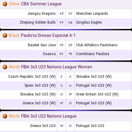
China
CBA Summer League
Jiangsu Dragons
۸۳
۷۲
Shenzhen Leopards
Zhejiang Golden Bulls
۷۷
۸۵
Qingdao Eagles
Brazil
Paulista Divisao Especial A-1
Basket Sao Jose
۷۹
۸۴
Club Athletico Paulistano
Osasco
۶۷
۹۹
Corinthians Paulista
World
FIBA 3x3 U23 Nations League Women
Czech Republic 3x3 U23 (W)
۷
۸
Slovakia 3x3 U23 (W)
Spain 3x3 U23 (W)
۱۱
۱۰
Portugal 3x3 U23 (W)
Slovakia 3x3 U23 (W)
۱۲
۱۴
Great Britain 3x3 U23 (W)
Greece 3x3 U23 (W)
۱۳
۲۱
Portugal 3x3 U23 (W)
World
FIBA 3x3 U23 Nations League
Greece 3x3 U23
۱۳
۲۱
Portugal 3x3 U23