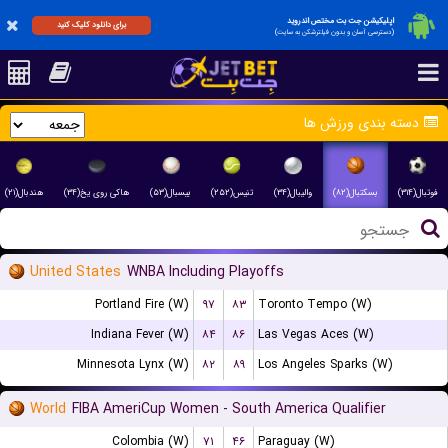
اپلیکیشن جت بت مختص اندروید
برای دانلود کلیک کنید
(دسترسی آسان و بدون فیلترشکن به سایت)
دسته بندی ورزش ها
فوتبال(۳۱۴)
بسکتبال(۸۲)
والیبال(۳۴)
تنیس(۲۵۲)
بیسبال(۵۳)
هاکی روی یخ(۳۴)
هندبال(۲۱)
United States
WNBA Including Playoffs
Portland Fire (W)
۹۷
۸۳
Toronto Tempo (W)
Indiana Fever (W)
۸۴
۸۶
Las Vegas Aces (W)
Minnesota Lynx (W)
۸۲
۸۹
Los Angeles Sparks (W)
World
FIBA AmeriCup Women - South America Qualifier
Colombia (W)
۷۱
۴۶
Paraguay (W)