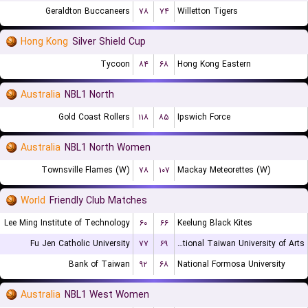
Geraldton Buccaneers
۷۸
۷۴
Willetton Tigers
Hong Kong
Silver Shield Cup
Tycoon
۸۴
۶۸
Hong Kong Eastern
Australia
NBL1 North
Gold Coast Rollers
۱۱۸
۸۵
Ipswich Force
Australia
NBL1 North Women
Townsville Flames (W)
۷۸
۱۰۷
Mackay Meteorettes (W)
World
Friendly Club Matches
Lee Ming Institute of Technology
۶۰
۶۶
Keelung Black Kites
Fu Jen Catholic University
۷۷
۶۹
National Taiwan University of Arts
Bank of Taiwan
۹۲
۶۸
National Formosa University
Australia
NBL1 West Women