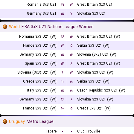
Romania 3x3 U21
۲۱
۱۷
Great Britain 3x3 U21
Germany 3x3 U21
۱۵
۷
Slovakia 3x3 U21
World
FIBA 3x3 U21 Nations League Women
Romania 3x3 U21 (W)
۱۶
۱۳
Great Britain 3x3 U21 (W)
France 3x3 U21 (W)
۱۷
۵
Serbia 3x3 U21 (W)
Germany 3x3 U21 (W)
۱۵
۱۳
Slovenia (3x3) U21 (W)
Spain 3x3 U21 (W)
۱۴
۸
Great Britain 3x3 U21 (W)
Slovenia (3x3) U21 (W)
۹
۱۷
Slovakia 3x3 U21 (W)
Greece 3x3 U21 (W)
۱۱
۱۸
Serbia 3x3 U21 (W)
Italy 3x3 U21 (W)
۱۵
۱۸
Czech Republic 3x3 U21 (W)
Germany 3x3 U21 (W)
۱۶
۶
Slovakia 3x3 U21 (W)
France 3x3 U21 (W)
۱۰
۵
Greece 3x3 U21 (W)
Uruguay
Metro League
Tabare
-
-
Club Trouville