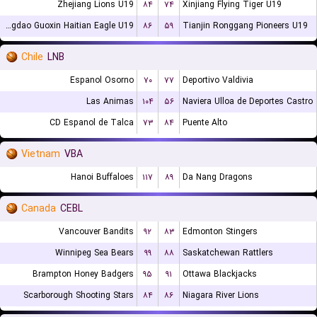
Zhejiang Lions U19
۸۴
۷۴
Xinjiang Flying Tiger U19
Qingdao Guoxin Haitian Eagle U19
۸۶
۵۹
Tianjin Ronggang Pioneers U19
Chile
LNB
Espanol Osorno
۷۰
۷۷
Deportivo Valdivia
Las Animas
۱۰۴
۵۶
Naviera Ulloa de Deportes Castro
CD Espanol de Talca
۷۳
۸۴
Puente Alto
Vietnam
VBA
Hanoi Buffaloes
۱۱۷
۸۹
Da Nang Dragons
Canada
CEBL
Vancouver Bandits
۹۲
۸۳
Edmonton Stingers
Winnipeg Sea Bears
۹۹
۸۸
Saskatchewan Rattlers
Brampton Honey Badgers
۹۵
۹۱
Ottawa Blackjacks
Scarborough Shooting Stars
۸۴
۸۶
Niagara River Lions