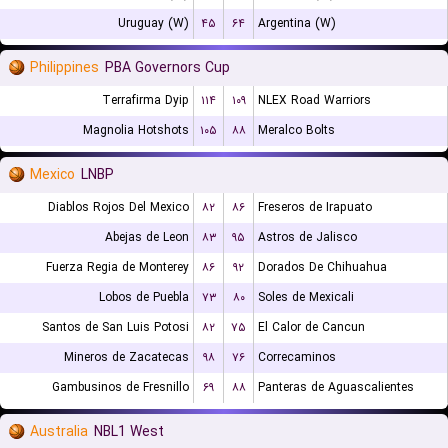
Uruguay (W)
۴۵
۶۴
Argentina (W)
Philippines
PBA Governors Cup
Terrafirma Dyip
۱۱۴
۱۰۹
NLEX Road Warriors
Magnolia Hotshots
۱۰۵
۸۸
Meralco Bolts
Mexico
LNBP
Diablos Rojos Del Mexico
۸۲
۸۶
Freseros de Irapuato
Abejas de Leon
۸۳
۹۵
Astros de Jalisco
Fuerza Regia de Monterey
۸۶
۹۲
Dorados De Chihuahua
Lobos de Puebla
۷۳
۸۰
Soles de Mexicali
Santos de San Luis Potosi
۸۲
۷۵
El Calor de Cancun
Mineros de Zacatecas
۹۸
۷۶
Correcaminos
Gambusinos de Fresnillo
۶۹
۸۸
Panteras de Aguascalientes
Australia
NBL1 West