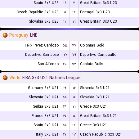
Spain 3x3 U23
۱۶
۷
Great Britain 3x3 U23
Czech Republic 3x3 U23
۱۱
۱۴
Portugal 3x3 U23
Slovakia 3x3 U23
۱۲
۲۱
Great Britain 3x3 U23
Paraguay
LNB
Felix Perez Cardozo
۵۵
۷۷
Colonias Gold
Deportivo San Jose
۱۰۷
۷۹
Deportivo Campoalto
San Alfonzo
۶۰
۵۳
Capiata Bulls
World
FIBA 3x3 U21 Nations League
Germany 3x3 U21
۱۹
۱۲
Slovenia 3x3 U21
Slovenia 3x3 U21
۱۵
۱۶
Slovakia 3x3 U21
Serbia 3x3 U21
۱۴
۲۱
Greece 3x3 U21
France 3x3 U21
۲۰
۱۰
Great Britain 3x3 U21
Spain 3x3 U21
۱۵
۱۴
Greece 3x3 U21
Italy 3x3 U21
۱۷
۱۳
Czech Republic 3x3 U21