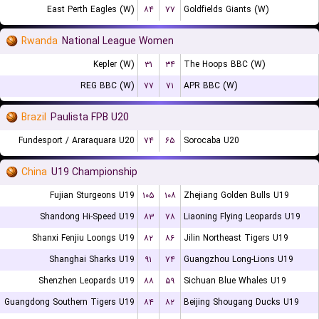
East Perth Eagles (W)
۸۴
۷۷
Goldfields Giants (W)
Rwanda
National League Women
Kepler (W)
۳۱
۳۴
The Hoops BBC (W)
REG BBC (W)
۷۷
۷۱
APR BBC (W)
Brazil
Paulista FPB U20
Fundesport / Araraquara U20
۷۴
۶۵
Sorocaba U20
China
U19 Championship
Fujian Sturgeons U19
۱۰۵
۱۰۸
Zhejiang Golden Bulls U19
Shandong Hi-Speed U19
۸۳
۷۸
Liaoning Flying Leopards U19
Shanxi Fenjiu Loongs U19
۸۲
۸۶
Jilin Northeast Tigers U19
Shanghai Sharks U19
۹۱
۷۴
Guangzhou Long-Lions U19
Shenzhen Leopards U19
۸۸
۵۹
Sichuan Blue Whales U19
Guangdong Southern Tigers U19
۸۴
۸۲
Beijing Shougang Ducks U19